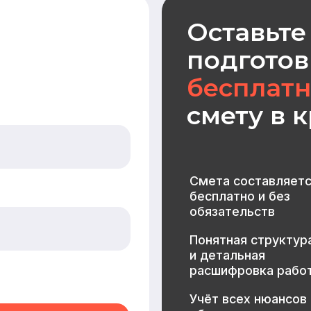
бесплатно и без
обязательств
Понятная структура
и детальная
расшифровка работ
Учёт всех нюансов
объекта
Фиксированные цены
после согласования
МЕНЮ
КАТАЛОГ
Главная
Дома из бруса
Каталог
Каркасные дома