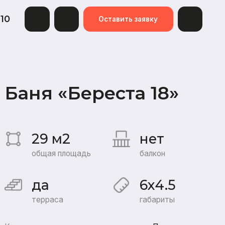
Оставить заявку
 «Береста 18»
 м2
нет
я площадь
балкон
6x4.5
аса
габариты
я:
«Под усадку»
Баня