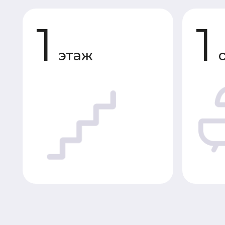
этаж
сану
Планировки