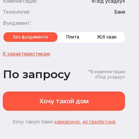
амента
Плита
Ж/б сваи
стикам
апросу
*В комплектации
«Под усадку»
Хочу такой дом
кую баню
каркасну
ю
,
из газобетона
3