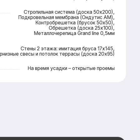
 время усадки – открытые проемы
ку — и мы
я вас
сональную
айшие сроки