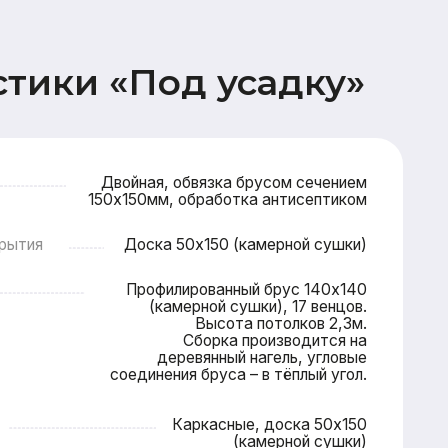
Двойная, обвязка брусом сечением
0х150мм, обработка антисептиком
Доска 50х150 (камерной сушки)
Профилированный брус 140х140
(камерной сушки), 17 венцов.
Высота потолков 2,3м.
Сборка производится на
деревянный нагель, угловые
соединения бруса – в тёплый угол.
Каркасные, доска 50х150
(камерной сушки)
опильная система (доска 50х200),
овельная мембрана (Ондутис АМ),
Контробрешетка (брусок 50х50),
Обрешетка (доска 25х100),
Металлочерепица Grand line 0,5мм
 2 этажа: имитация бруса 17х145,
 и потолок террасы (доска 20х95)