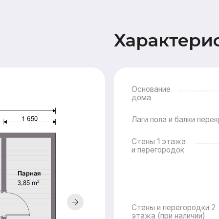
Основание
дома
15
Лаги пола и балки перекрытия
Стены 1 этажа
и перегородок
Стены и перегородки 2
этажа (при наличии)
Крыша
Стр
Подкр
Наружная
Стены
отделка
Карнизные свесы