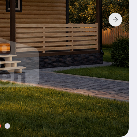
Фундамент:
Без фунд
К характери
По з
Хочу та
2