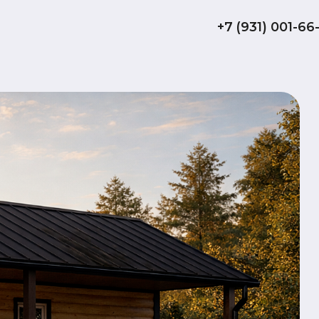
+7 (931) 001-66-10
Баня
29
обща
да
терр
Комплектаци
Технология: