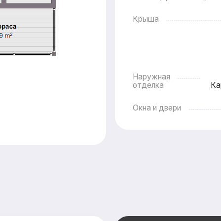
Окна и двери
На
Оставьте заяв
подготовим дл
бесплатно
пер
смету в кратч
Смета составляется