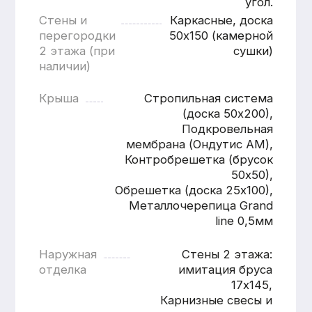
Расчитать баню
«под ключ»
Имя
Номер телефона
+7
Согласен с
политикой
конфиденциальности