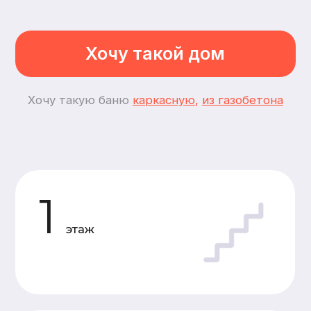
2
спальни
3
комнаты
Планировки