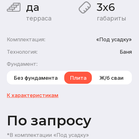
По запросу
*В комплектации «Под усадку»
Хочу такой дом
Хочу такую баню
каркасн
ую
,
из газобетона
1
этаж
1
санузел