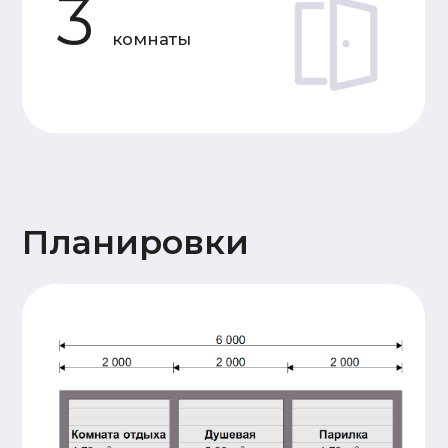
Основание
Двойная, обвязка брусом
дома
сечением 150х150мм,
обработка антисептиком
Лаги пола и балки
Доска 50х150
перекрытия
(камерной сушки)
Стены 1
Профилированный
этажа и
брус 140х140
перегородок
(камерной сушки), 17
венцов. Высота
потолков 2,3м.
Сборка
производится на
деревянный нагель,
угловые соединения
бруса – в тёплый
угол.
Стены и
Каркасные, доска
перегородки
50х150 (камерной
2 этажа (при
сушки)
наличии)
Крыша
Стропильная система
(доска 50х200),