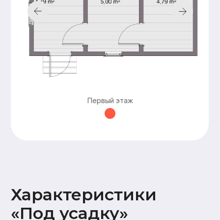
Подкровельная
мембрана (Ондутис АМ),
Контробрешетка (брусок
50х50),
Обрешетка (доска 25х100),
Металлочерепица Grand
line 0,5мм
Наружная
Стены 2 этажа:
отделка
имитация бруса
17х145,
Карнизные свесы и
потолок террасы
Первый этаж
(доска 20х95)
Окна и двери
На время усадки –
открытые проемы
Оставьте заявку —
и мы подготовим
для вас
бесплатно
персональную
смету в