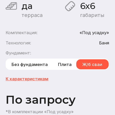
По запросу
*В комплектации «Под усадку»
Хочу такой дом
Хочу такую баню
каркасн
ую
,
из газобетона
1
этаж
1
санузел