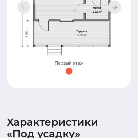
Подкровельная
мембрана (Ондутис АМ),
Контробрешетка (брусок
50х50),
Обрешетка (доска 25х100),
Металлочерепица Grand
line 0,5мм
Наружная
Стены 2 этажа:
отделка
имитация бруса
17х145,
Карнизные свесы и
потолок террасы
Первый этаж
(доска 20х95)
Окна и двери
На время усадки –
открытые проемы
Оставьте заявку —
и мы подготовим
для вас
бесплатно
персональную
смету в