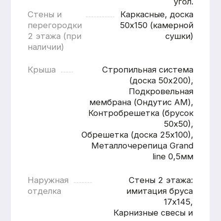
Расчитать баню
«под ключ»
Имя
Номер телефона
+7
Согласен с
политикой
конфиденциальности