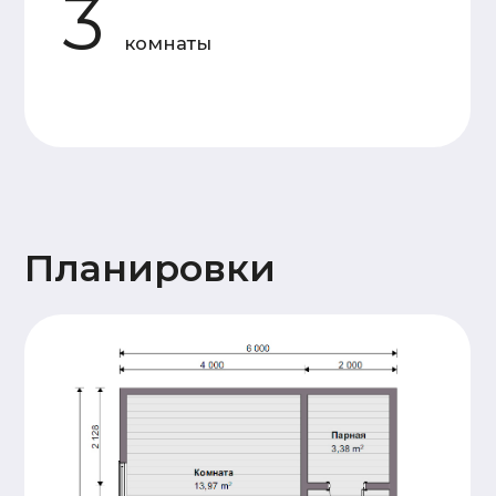
Основание
Двойная, обвязка брусом
дома
сечением 150х150мм,
обработка антисептиком
Лаги пола и балки
Доска 50х150
перекрытия
(камерной сушки)
Стены 1
Профилированный
этажа и
брус 140х140
перегородок
(камерной сушки), 17
венцов. Высота
потолков 2,3м.
Сборка
производится на
деревянный нагель,
угловые соединения
бруса – в тёплый
угол.
Стены и
Каркасные, доска
перегородки
50х150 (камерной
2 этажа (при
сушки)
наличии)
Крыша
Стропильная система
(доска 50х200),