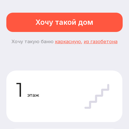
2
спальни
3
комнаты
Планировки