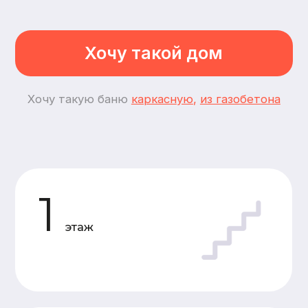
2
спальни
3
комнаты
Планировки