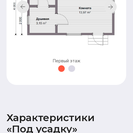
Подкровельная
мембрана (Ондутис АМ),
Контробрешетка (брусок
50х50),
Обрешетка (доска 25х100),
Металлочерепица Grand
line 0,5мм
Наружная
Стены 2 этажа:
отделка
имитация бруса
17х145,
Карнизные свесы и
потолок террасы
Первый этаж
(доска 20х95)
Окна и двери
На время усадки –
открытые проемы
Оставьте заявку —
и мы подготовим
для вас
бесплатно
персональную
смету в