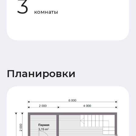
Основание
Двойная, обвязка брусом
дома
сечением 150х150мм,
обработка антисептиком
Лаги пола и балки
Доска 50х150
перекрытия
(камерной сушки)
Стены 1
Профилированный
этажа и
брус 140х140
перегородок
(камерной сушки), 17
венцов. Высота
потолков 2,3м.
Сборка
производится на
деревянный нагель,
угловые соединения
бруса – в тёплый
угол.
Стены и
Каркасные, доска
перегородки
50х150 (камерной
2 этажа (при
сушки)
наличии)
Крыша
Стропильная система
(доска 50х200),