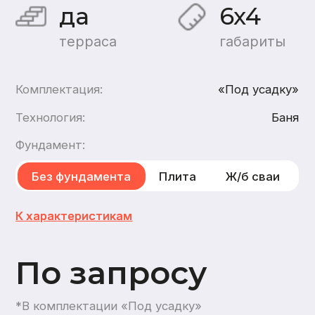
По запросу
*В комплектации «Под усадку»
Хочу такой дом
Хочу такую баню
каркасн
ую
,
из газобетона
1
этаж
1
санузел