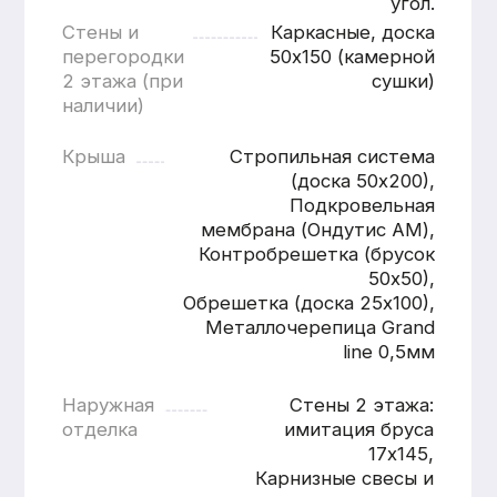
Расчитать баню
«под ключ»
Имя
Номер телефона
+7
Согласен с
политикой
конфиденциальности