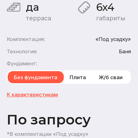
По запросу
*В комплектации «Под усадку»
Хочу такой дом
Хочу такую баню
каркасн
ую
,
из газобетона
1
этаж
1
санузел