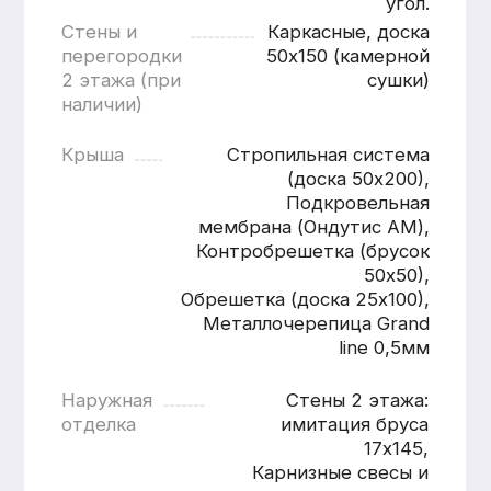
Расчитать баню
«под ключ»
Имя
Номер телефона
+7
Согласен с
политикой
конфиденциальности