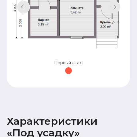
Подкровельная
мембрана (Ондутис АМ),
Контробрешетка (брусок
50х50),
Обрешетка (доска 25х100),
Металлочерепица Grand
line 0,5мм
Наружная
Стены 2 этажа:
отделка
имитация бруса
17х145,
Карнизные свесы и
потолок террасы
Первый этаж
(доска 20х95)
Окна и двери
На время усадки –
открытые проемы
Оставьте заявку —
и мы подготовим
для вас
бесплатно
персональную
смету в