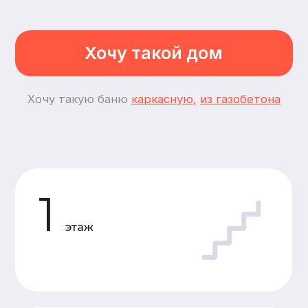
2
спальни
3
комнаты
Планировки