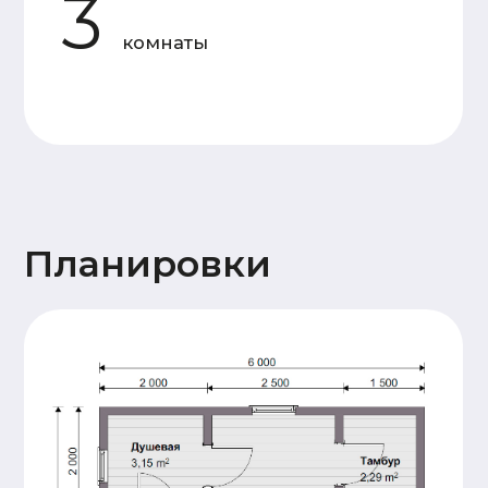
Основание
Двойная, обвязка брусом
дома
сечением 150х150мм,
обработка антисептиком
Лаги пола и балки
Доска 50х150
перекрытия
(камерной сушки)
Стены 1
Профилированный
этажа и
брус 140х140
перегородок
(камерной сушки), 17
венцов. Высота
потолков 2,3м.
Сборка
производится на
деревянный нагель,
угловые соединения
бруса – в тёплый
угол.
Стены и
Каркасные, доска
перегородки
50х150 (камерной
2 этажа (при
сушки)
наличии)
Крыша
Стропильная система
(доска 50х200),