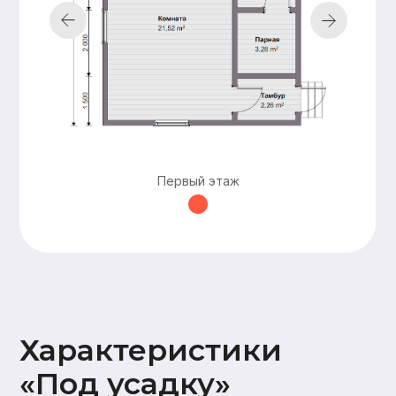
Подкровельная
мембрана (Ондутис АМ),
Контробрешетка (брусок
50х50),
Обрешетка (доска 25х100),
Металлочерепица Grand
line 0,5мм
Наружная
Стены 2 этажа:
отделка
имитация бруса
17х145,
Карнизные свесы и
потолок террасы
Первый этаж
(доска 20х95)
Окна и двери
На время усадки –
открытые проемы
Оставьте заявку —
и мы подготовим
для вас
бесплатно
персональную
смету в