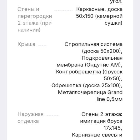
Расчитать баню
«под ключ»
Имя
Номер телефона
+7
Согласен с
политикой
конфиденциальности