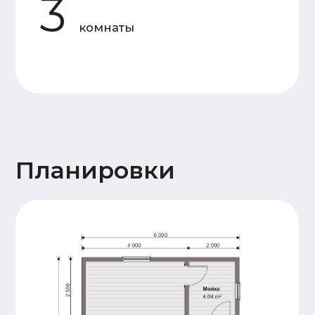
Основание
Двойная, обвязка брусом
дома
сечением 150х150мм,
обработка антисептиком
Лаги пола и балки
Доска 50х150
перекрытия
(камерной сушки)
Стены 1
Профилированный
этажа и
брус 140х140
перегородок
(камерной сушки), 17
венцов. Высота
потолков 2,3м.
Сборка
производится на
деревянный нагель,
угловые соединения
бруса – в тёплый
угол.
Стены и
Каркасные, доска
перегородки
50х150 (камерной
2 этажа (при
сушки)
наличии)
Крыша
Стропильная система
(доска 50х200),