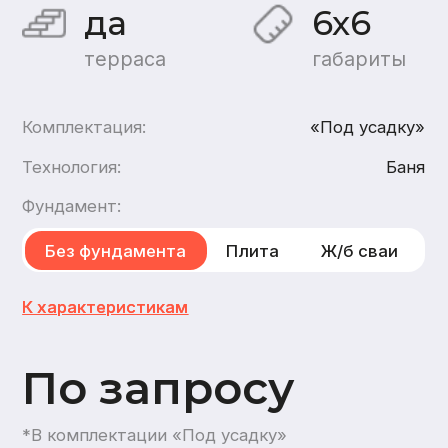
По запросу
*В комплектации «Под усадку»
Хочу такой дом
Хочу такую баню
каркасн
ую
,
из газобетона
1
этаж
1
санузел