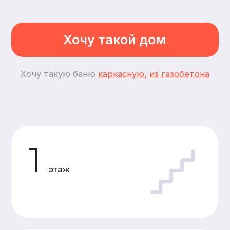
2
спальни
3
комнаты
Планировки