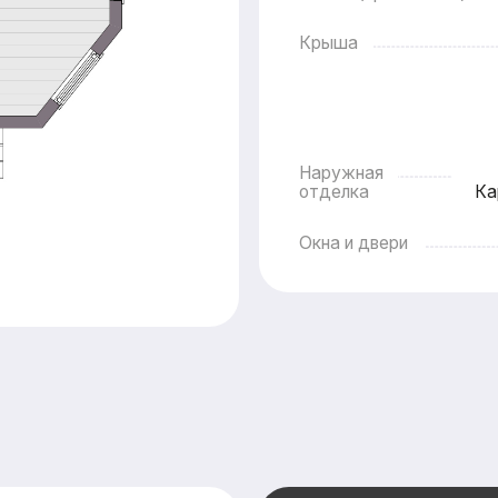
Окна и двери
На
Оставьте заяв
подготовим дл
бесплатно
пер
смету в кратч
Смета составляется