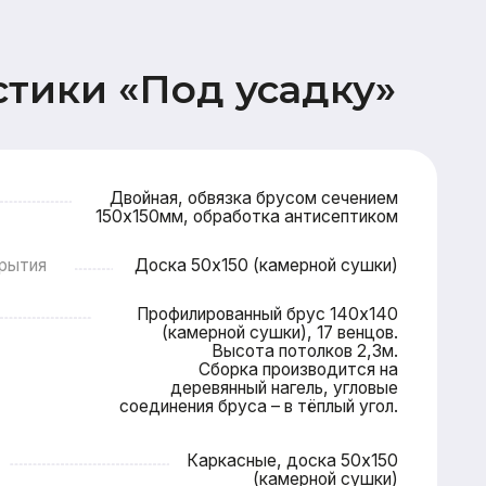
Двойная, обвязка брусом сечением
0х150мм, обработка антисептиком
Доска 50х150 (камерной сушки)
Профилированный брус 140х140
(камерной сушки), 17 венцов.
Высота потолков 2,3м.
Сборка производится на
деревянный нагель, угловые
соединения бруса – в тёплый угол.
Каркасные, доска 50х150
(камерной сушки)
опильная система (доска 50х200),
овельная мембрана (Ондутис АМ),
Контробрешетка (брусок 50х50),
Обрешетка (доска 25х100),
Металлочерепица Grand line 0,5мм
 2 этажа: имитация бруса 17х145,
 и потолок террасы (доска 20х95)