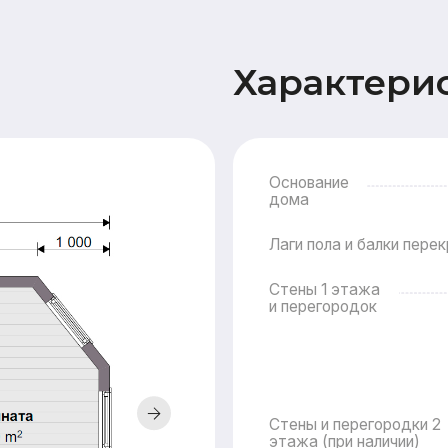
Основание
дома
15
Лаги пола и балки перекрытия
Стены 1 этажа
и перегородок
Стены и перегородки 2
этажа (при наличии)
Крыша
Стр
Подкр
Наружная
Стены
отделка
Карнизные свесы