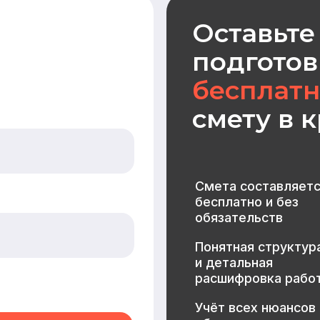
бесплатно и без
обязательств
Понятная структура
и детальная
расшифровка работ
Учёт всех нюансов
объекта
Фиксированные цены
после согласования
МЕНЮ
КАТАЛОГ
Главная
Дома из бруса
Каталог
Каркасные дома