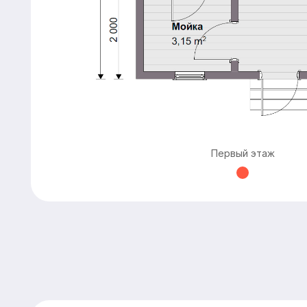
Первый этаж
Расчитать баню
«под ключ»
Имя