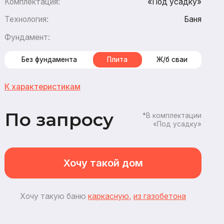
амента
Плита
Ж/б сваи
стикам
апросу
*В комплектации
«Под усадку»
Хочу такой дом
кую баню
каркасн
ую
,
из газобетона
3