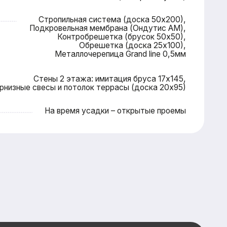
 время усадки – открытые проемы
ку — и мы
я вас
сональную
айшие сроки