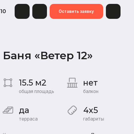
Оставить заявку
 «Ветер 12»
5 м2
нет
я площадь
балкон
4x5
аса
габариты
я:
«Под усадку»
Баня