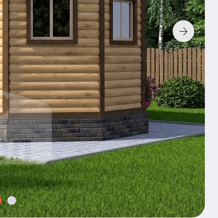
Фундамент:
Без фунд
К характери
По з
Хочу та
2