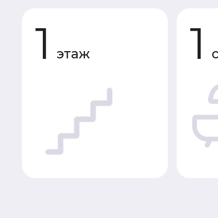
этаж
сану
Планировки