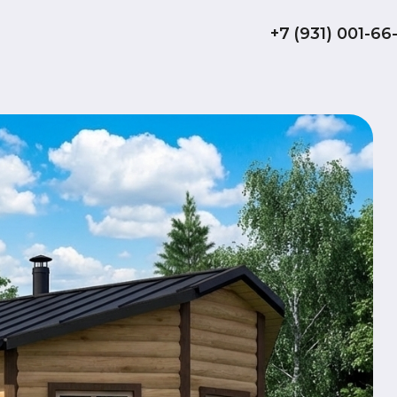
+7 (931) 001-66-10
Баня
15.
обща
да
терр
Комплектаци
Технология: