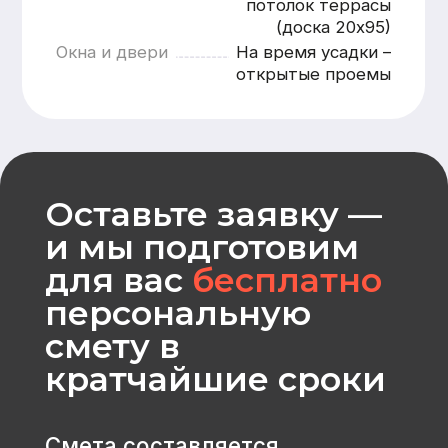
Рассчитать
CK «Домодел»
[ Строим загородные
дома и бани с 2008 года ]
МЕНЮ
КАТАЛОГ
Главная
Дома из бруса
Каталог
Каркасные дома
Услуги
Каменные дома
Наши работы
Бани
О компании
Контакты