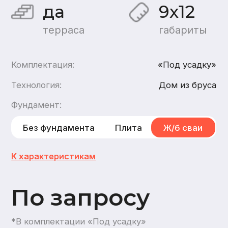
По запросу
*В комплектации «Под усадку»
Хочу такой дом
Хочу такой же дом
каркасный
,
из газобетона
1
этаж
2
санузла