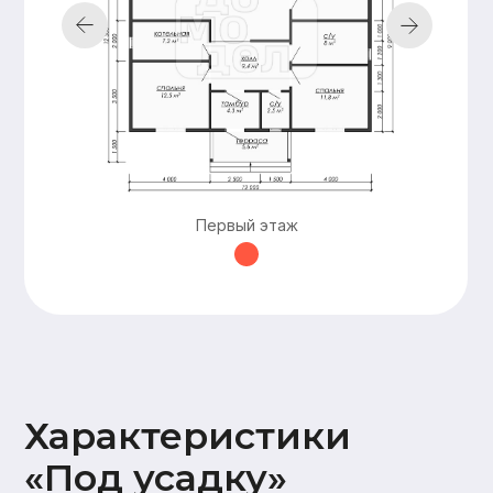
Подкровельная
мембрана (Ондутис АМ),
Контробрешетка (брусок
50х50),
Обрешетка (доска 25х100),
Металлочерепица Grand
line 0,5мм
Наружная
Стены 2 этажа:
отделка
имитация бруса
17х145,
Карнизные свесы и
потолок террасы
Первый этаж
(доска 20х95)
Окна и двери
На время усадки –
открытые проемы
Оставьте заявку —
и мы подготовим
для вас
бесплатно
персональную
смету в