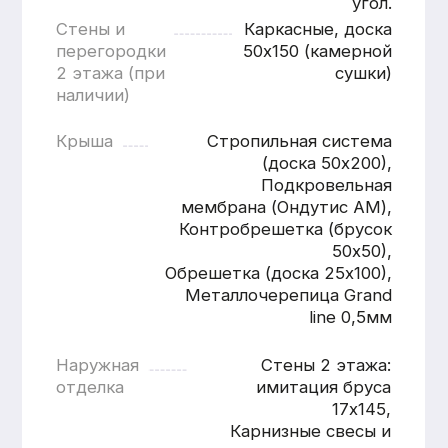
Расчитать
дом «под ключ»
Имя
Номер телефона
+7
Согласен с
политикой
конфиденциальности