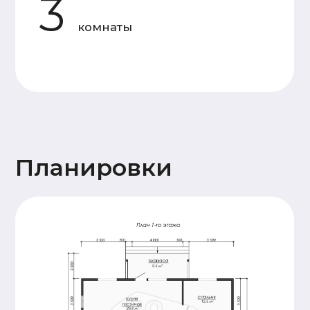
Основание
Двойная, обвязка брусом
дома
сечением 150х150мм,
обработка антисептиком
Лаги пола и балки
Доска 50х150
перекрытия
(камерной сушки)
Стены 1
Профилированный
этажа и
брус 140х140
перегородок
(камерной сушки), 18
венцов. Высота
потолков 2,4м.
Сборка
производится на
деревянный нагель,
угловые соединения
бруса – в тёплый
угол.
Стены и
Каркасные, доска
перегородки
50х150 (камерной
2 этажа (при
сушки)
наличии)
Крыша
Стропильная система
(доска 50х200),