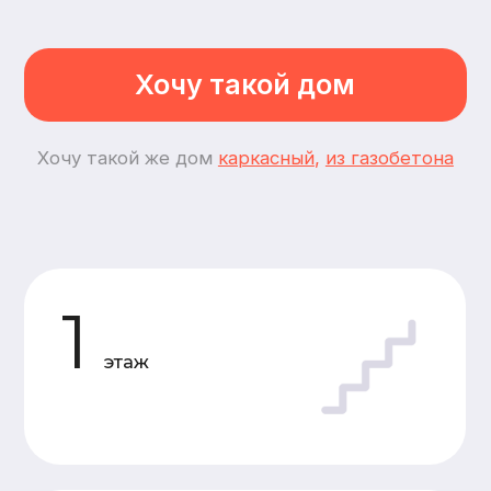
3
спальни
3
комнаты
Планировки