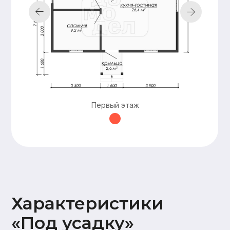
Подкровельная
мембрана (Ондутис АМ),
Контробрешетка (брусок
50х50),
Обрешетка (доска 25х100),
Металлочерепица Grand
line 0,5мм
Наружная
Стены 2 этажа:
отделка
имитация бруса
17х145,
Карнизные свесы и
потолок террасы
Первый этаж
(доска 20х95)
Окна и двери
На время усадки –
открытые проемы
Оставьте заявку —
и мы подготовим
для вас
бесплатно
персональную
смету в