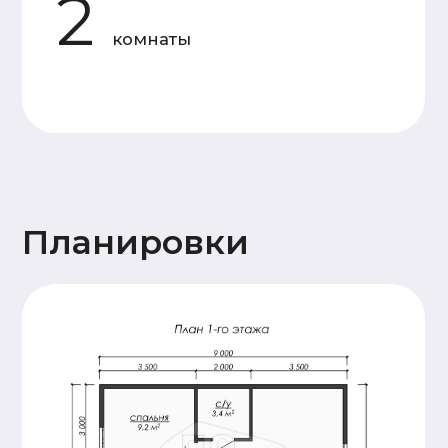
Основание
Двойная, обвязка брусом
дома
сечением 150х150мм,
обработка антисептиком
Лаги пола и балки
Доска 50х150
перекрытия
(камерной сушки)
Стены 1
Профилированный
этажа и
брус 140х140
перегородок
(камерной сушки), 18
венцов. Высота
потолков 2,4м.
Сборка
производится на
деревянный нагель,
угловые соединения
бруса – в тёплый
угол.
Стены и
Каркасные, доска
перегородки
50х150 (камерной
2 этажа (при
сушки)
наличии)
Крыша
Стропильная система
(доска 50х200),