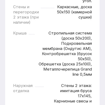
Расчитать
дом «под ключ»
Имя
Номер телефона
+7
Согласен с
политикой
конфиденциальности