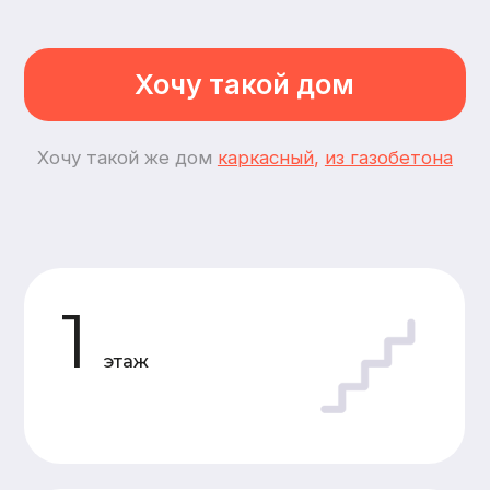
2
спальни
2
комнаты
Планировки