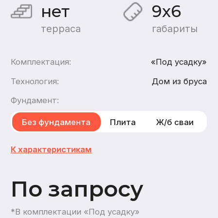
По запросу
*В комплектации «Под усадку»
Хочу такой дом
Хочу такой же дом
каркасный
,
из газобетона
1
этаж
1
санузел