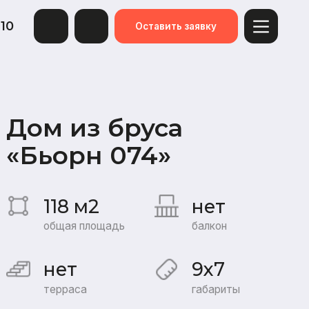
Оставить заявку
из бруса
рн 074»
 м2
нет
я площадь
балкон
т
9x7
аса
габариты
я:
«Под усадку»