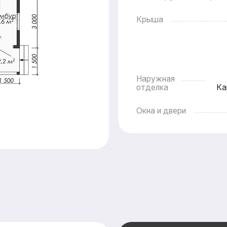
Окна и двери
На
Оставьте заяв
подготовим дл
бесплатно
пер
смету в кратч
Смета составляется