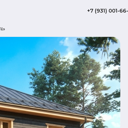
+7 (931) 001-66-10
Дом 
«Бьо
118
обща
не
терр
Комплектаци