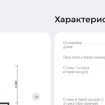
Основание
дома
15
Лаги пола и балки перекрытия
Стены 1 этажа
и перегородок
Стены и перегородки 2
этажа (при наличии)
Крыша
Стр
Подкр
Наружная
Стены
отделка
Карнизные свесы