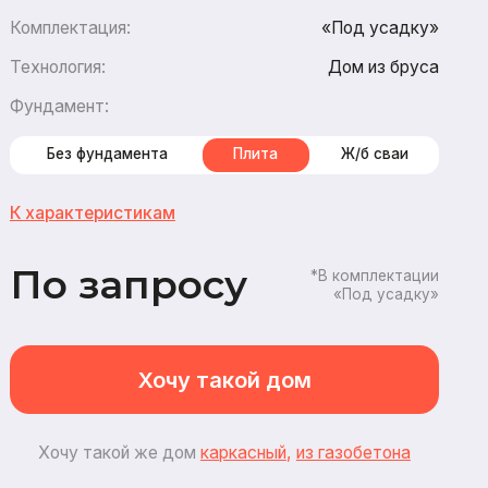
Дом из бруса
амента
Плита
Ж/б сваи
стикам
апросу
*В комплектации
«Под усадку»
Хочу такой дом
ой же дом
каркасный
,
из газобетона
3