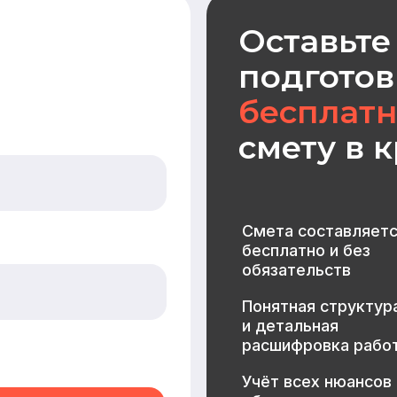
бесплатно и без
обязательств
Понятная структура
и детальная
расшифровка работ
Учёт всех нюансов
объекта
Фиксированные цены
после согласования
МЕНЮ
КАТАЛОГ
Главная
Дома из бруса
Каталог
Каркасные дома