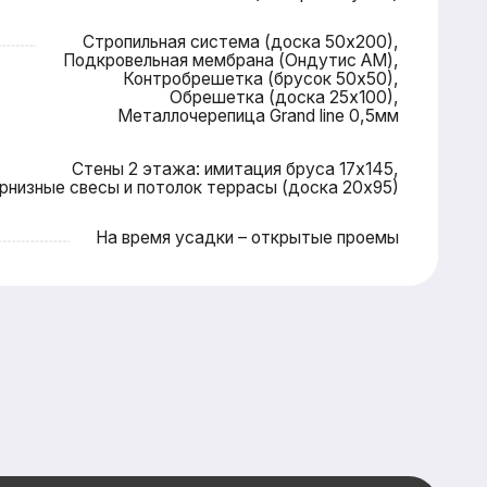
 время усадки – открытые проемы
ку — и мы
я вас
сональную
айшие сроки