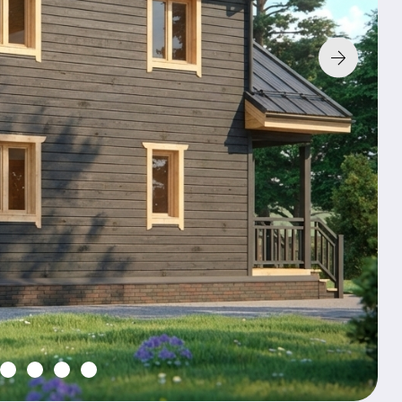
Технология:
Фундамент:
Без фунд
К характери
По з
Хочу так
2