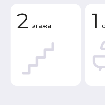
этажа
сану
Планировки