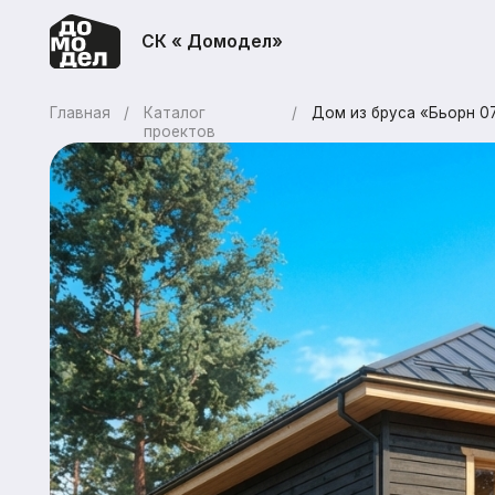
СК « Домодел»
Главная
/
Каталог
/
Дом из бруса «Бьорн 074»
проектов