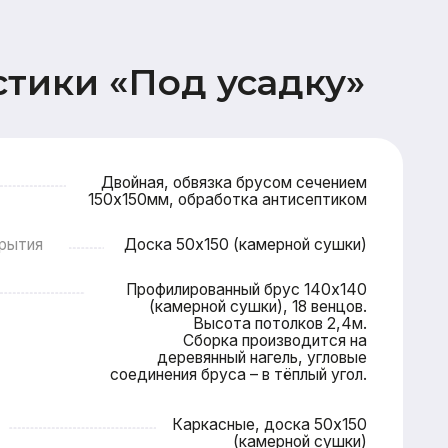
Двойная, обвязка брусом сечением
0х150мм, обработка антисептиком
Доска 50х150 (камерной сушки)
Профилированный брус 140х140
(камерной сушки), 18 венцов.
Высота потолков 2,4м.
Сборка производится на
деревянный нагель, угловые
соединения бруса – в тёплый угол.
Каркасные, доска 50х150
(камерной сушки)
опильная система (доска 50х200),
овельная мембрана (Ондутис АМ),
Контробрешетка (брусок 50х50),
Обрешетка (доска 25х100),
Металлочерепица Grand line 0,5мм
 2 этажа: имитация бруса 17х145,
 и потолок террасы (доска 20х95)