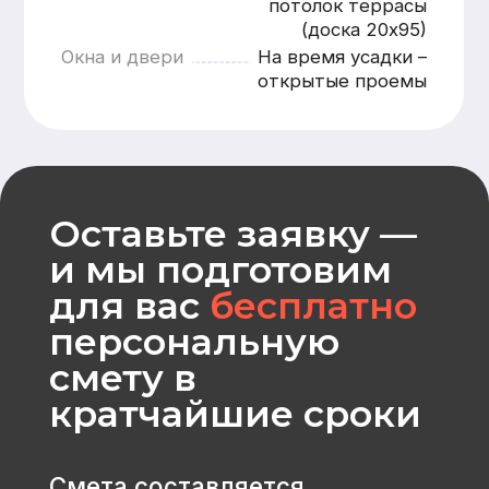
Рассчитать
CK «Домодел»
[ Строим загородные
дома и бани с 2008 года ]
МЕНЮ
КАТАЛОГ
Главная
Дома из бруса
Каталог
Каркасные дома
Услуги
Каменные дома
Наши работы
Бани
О компании
Контакты