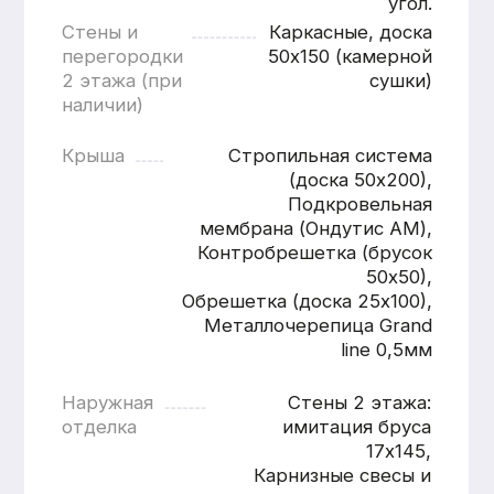
Расчитать
дом «под ключ»
Имя
Номер телефона
+7
Согласен с
политикой
конфиденциальности