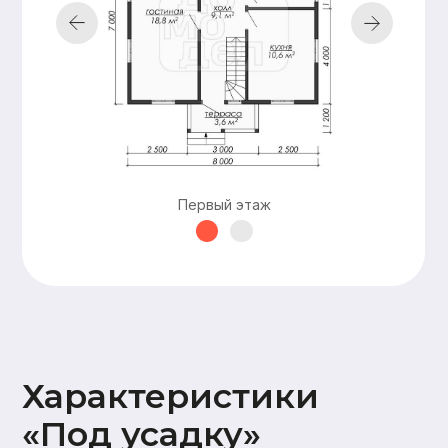
Подкровельная
мембрана (Ондутис АМ),
Контробрешетка (брусок
50х50),
Обрешетка (доска 25х100),
Металлочерепица Grand
line 0,5мм
Наружная
Стены 2 этажа:
отделка
имитация бруса
17х145,
Карнизные свесы и
потолок террасы
Первый этаж
(доска 20х95)
Окна и двери
На время усадки –
открытые проемы
Оставьте заявку —
и мы подготовим
для вас
бесплатно
персональную
смету в