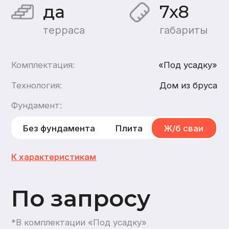
По запросу
*В комплектации «Под усадку»
Хочу такой дом
Хочу такой же дом
каркасный
,
из газобетона
2
этажа
2
санузла