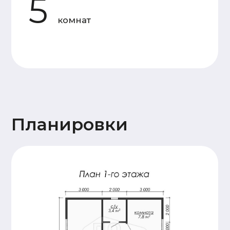
Основание
Двойная, обвязка брусом
дома
сечением 150х150мм,
обработка антисептиком
Лаги пола и балки
Доска 50х150
перекрытия
(камерной сушки)
Стены 1
Профилированный
этажа и
брус 140х140
перегородок
(камерной сушки), 18
венцов. Высота
потолков 2,4м.
Сборка
производится на
деревянный нагель,
угловые соединения
бруса – в тёплый
угол.
Стены и
Каркасные, доска
перегородки
50х150 (камерной
2 этажа (при
сушки)
наличии)
Крыша
Стропильная система
(доска 50х200),