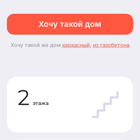
4
спальни
5
комнат
Планировки