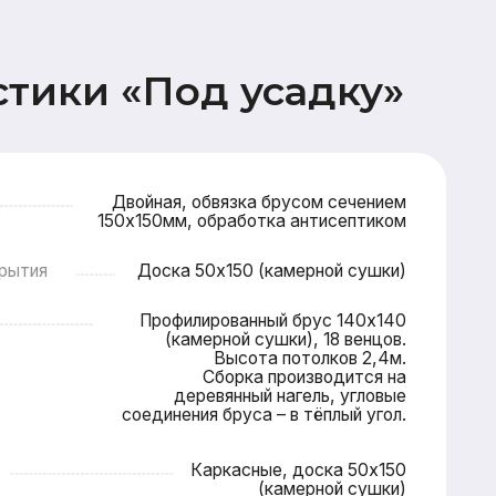
Двойная, обвязка брусом сечением
0х150мм, обработка антисептиком
Доска 50х150 (камерной сушки)
Профилированный брус 140х140
(камерной сушки), 18 венцов.
Высота потолков 2,4м.
Сборка производится на
деревянный нагель, угловые
соединения бруса – в тёплый угол.
Каркасные, доска 50х150
(камерной сушки)
опильная система (доска 50х200),
овельная мембрана (Ондутис АМ),
Контробрешетка (брусок 50х50),
Обрешетка (доска 25х100),
Металлочерепица Grand line 0,5мм
 2 этажа: имитация бруса 17х145,
 и потолок террасы (доска 20х95)