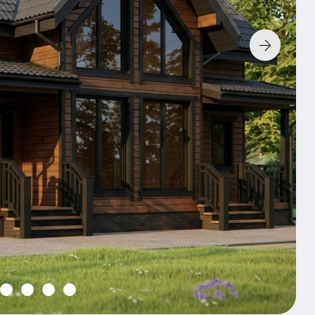
Технология:
Фундамент:
Без фунд
К характери
По з
Хочу так
4