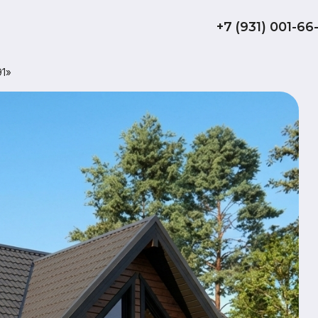
+7 (931) 001-66-10
Дом 
«Мир
137
обща
да
терр
Комплектаци