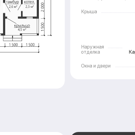
Окна и двери
На
Оставьте заяв
подготовим дл
бесплатно
пер
смету в кратч
Смета составляется