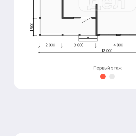
Первый этаж
Расчитать
дом «под ключ»
Имя