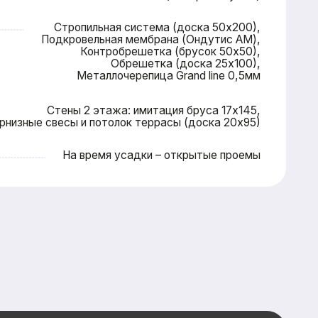
 время усадки – открытые проемы
ку — и мы
я вас
сональную
айшие сроки