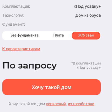
Дом из бруса
амента
Плита
Ж/б сваи
стикам
апросу
*В комплектации
«Под усадку»
Хочу такой дом
ой же дом
каркасный
,
из газобетона
5