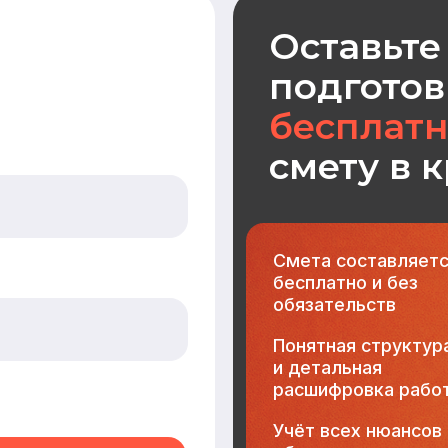
бесплатно и без
обязательств
Понятная структура
и детальная
расшифровка работ
Учёт всех нюансов
объекта
Фиксированные цены
после согласования
МЕНЮ
КАТАЛОГ
Главная
Дома из бруса
Каталог
Каркасные дома