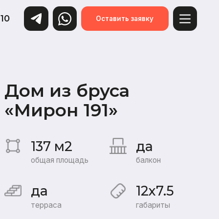
Оставить заявку
из бруса
он 191»
 м2
да
я площадь
балкон
12x7.5
аса
габариты
я:
«Под усадку»