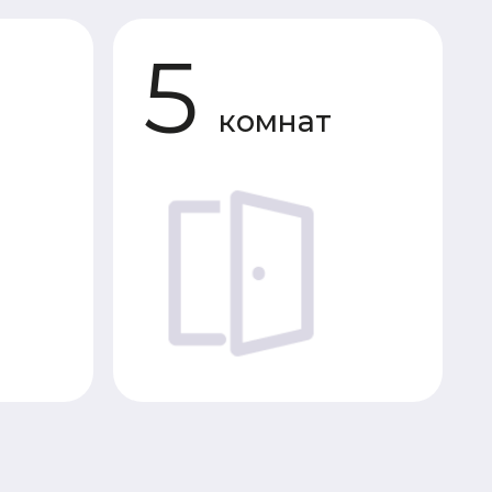
комнат
«Под усадку»