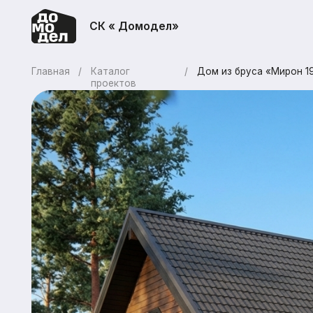
СК « Домодел»
Главная
/
Каталог
/
Дом из бруса «Мирон 191»
проектов