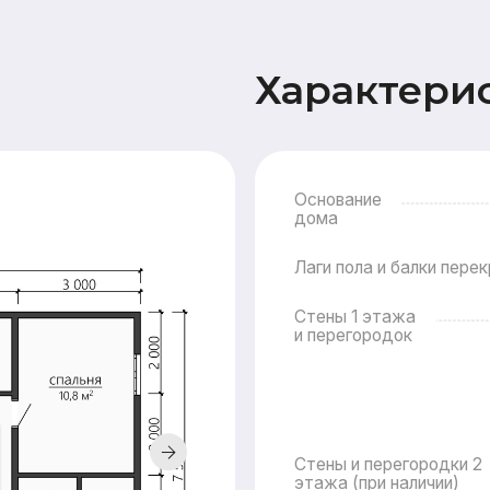
Основание
дома
15
Лаги пола и балки перекрытия
Стены 1 этажа
и перегородок
Стены и перегородки 2
этажа (при наличии)
Крыша
Стр
Подкр
Наружная
Стены
отделка
Карнизные свесы