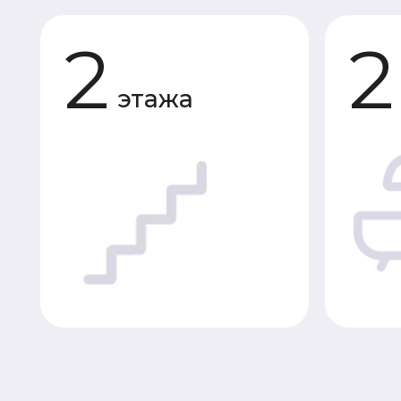
этажа
сан
Планировки