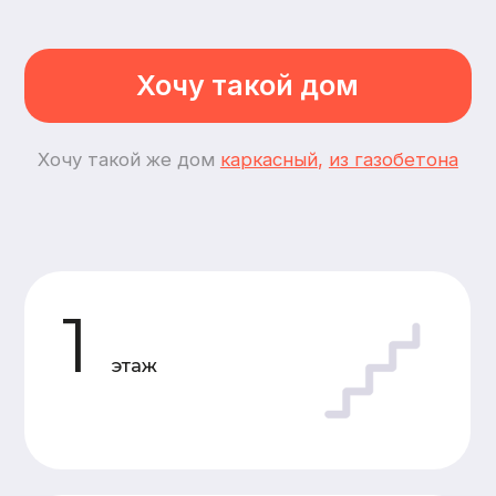
2
спальни
2
комнаты
Планировки