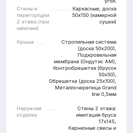
Расчитать
дом «под ключ»
Имя
Номер телефона
+7
Согласен с
политикой
конфиденциальности