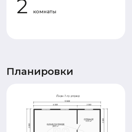
Основание
Двойная, обвязка брусом
дома
сечением 150х150мм,
обработка антисептиком
Лаги пола и балки
Доска 50х150
перекрытия
(камерной сушки)
Стены 1
Профилированный
этажа и
брус 140х140
перегородок
(камерной сушки), 18
венцов. Высота
потолков 2,4м.
Сборка
производится на
деревянный нагель,
угловые соединения
бруса – в тёплый
угол.
Стены и
Каркасные, доска
перегородки
50х150 (камерной
2 этажа (при
сушки)
наличии)
Крыша
Стропильная система
(доска 50х200),