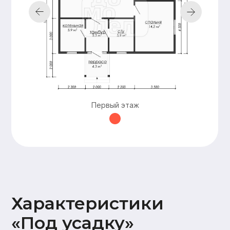
Подкровельная
мембрана (Ондутис АМ),
Контробрешетка (брусок
50х50),
Обрешетка (доска 25х100),
Металлочерепица Grand
line 0,5мм
Наружная
Стены 2 этажа:
отделка
имитация бруса
17х145,
Карнизные свесы и
потолок террасы
Первый этаж
(доска 20х95)
Окна и двери
На время усадки –
открытые проемы
Оставьте заявку —
и мы подготовим
для вас
бесплатно
персональную
смету в