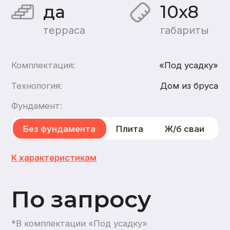
По запросу
*В комплектации «Под усадку»
Хочу такой дом
Хочу такой же дом
каркасный
,
из газобетона
1
этаж
1
санузел