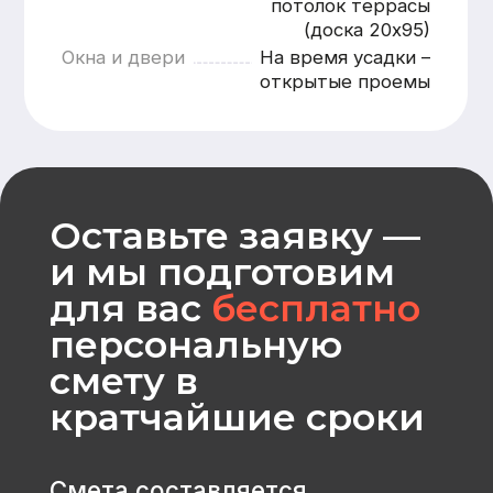
Рассчитать
CK «Домодел»
[ Строим загородные
дома и бани с 2008 года ]
МЕНЮ
КАТАЛОГ
Главная
Дома из бруса
Каталог
Каркасные дома
Услуги
Каменные дома
Наши работы
Бани
О компании
Контакты