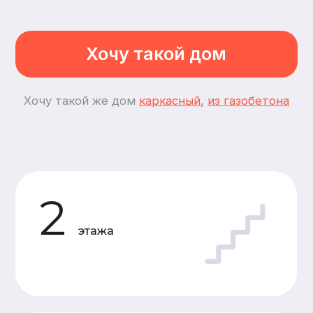
1
спальня
2
комнаты
Планировки