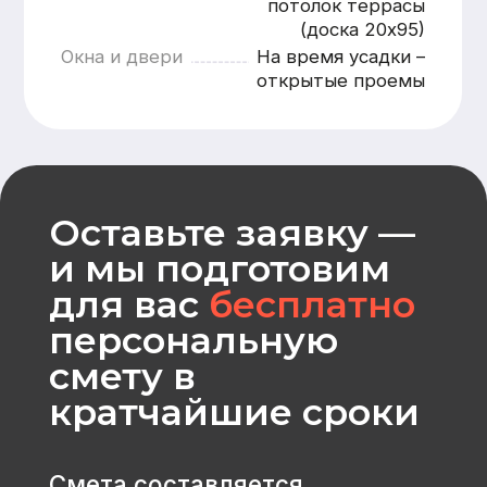
Рассчитать
CK «Домодел»
[ Строим загородные
дома и бани с 2008 года ]
МЕНЮ
КАТАЛОГ
Главная
Дома из бруса
Каталог
Каркасные дома
Услуги
Каменные дома
Наши работы
Бани
О компании
Контакты