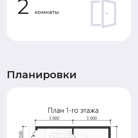
Основание
Двойная, обвязка брусом
дома
сечением 150х150мм,
обработка антисептиком
Лаги пола и балки
Доска 50х150
перекрытия
(камерной сушки)
Стены 1
Профилированный
этажа и
брус 140х140
перегородок
(камерной сушки), 18
венцов. Высота
потолков 2,4м.
Сборка
производится на
деревянный нагель,
угловые соединения
бруса – в тёплый
угол.
Стены и
Каркасные, доска
перегородки
50х150 (камерной
2 этажа (при
сушки)
наличии)
Крыша
Стропильная система
(доска 50х200),