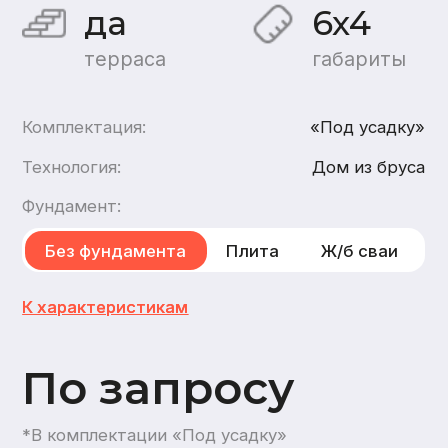
По запросу
*В комплектации «Под усадку»
Хочу такой дом
Хочу такой же дом
каркасный
,
из газобетона
2
этажа
1
санузел