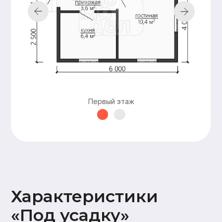
Подкровельная
мембрана (Ондутис АМ),
Контробрешетка (брусок
50х50),
Обрешетка (доска 25х100),
Металлочерепица Grand
line 0,5мм
Наружная
Стены 2 этажа:
отделка
имитация бруса
17х145,
Карнизные свесы и
потолок террасы
Первый этаж
(доска 20х95)
Окна и двери
На время усадки –
открытые проемы
Оставьте заявку —
и мы подготовим
для вас
бесплатно
персональную
смету в