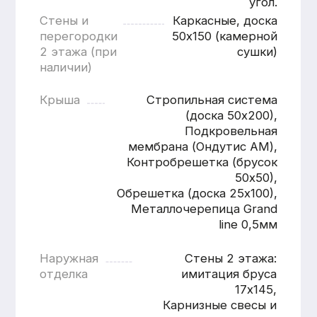
Расчитать
дом «под ключ»
Имя
Номер телефона
+7
Согласен с
политикой
конфиденциальности