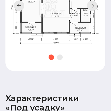
Подкровельная
мембрана (Ондутис АМ),
Контробрешетка (брусок
50х50),
Обрешетка (доска 25х100),
Металлочерепица Grand
line 0,5мм
Наружная
Стены 2 этажа:
отделка
имитация бруса
17х145,
Карнизные свесы и
потолок террасы
(доска 20х95)
Окна и двери
На время усадки –
открытые проемы
Оставьте заявку —
и мы подготовим
для вас
бесплатно
персональную
смету в