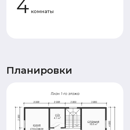
Основание
Двойная, обвязка брусом
дома
сечением 150х150мм,
обработка антисептиком
Лаги пола и балки
Доска 50х150
перекрытия
(камерной сушки)
Стены 1
Профилированный
этажа и
брус 140х140
перегородок
(камерной сушки), 18
венцов. Высота
потолков 2,4м.
Сборка
производится на
деревянный нагель,
угловые соединения
бруса – в тёплый
угол.
Стены и
Каркасные, доска
перегородки
50х150 (камерной
2 этажа (при
сушки)
наличии)
Крыша
Стропильная система
(доска 50х200),