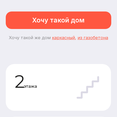
3
спальни
4
комнаты
Планировки