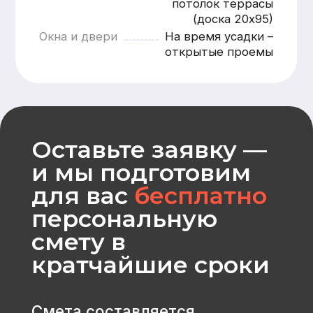
Рассчитать
CK «Домодел»
[ Строим загородные
дома и бани с 2008 года ]
МЕНЮ
КАТАЛОГ
Главная
Дома из бруса
Каталог
Каркасные дома
Услуги
Каменные дома
Наши работы
Бани
О компании
Контакты