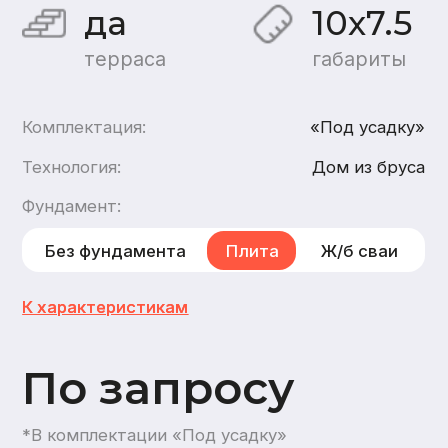
По запросу
*В комплектации «Под усадку»
Хочу такой дом
Хочу такой же дом
каркасный
,
из газобетона
2
этажа
2
санузла