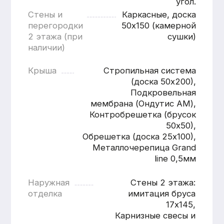
Расчитать
дом «под ключ»
Имя
Номер телефона
+7
Согласен с
политикой
конфиденциальности