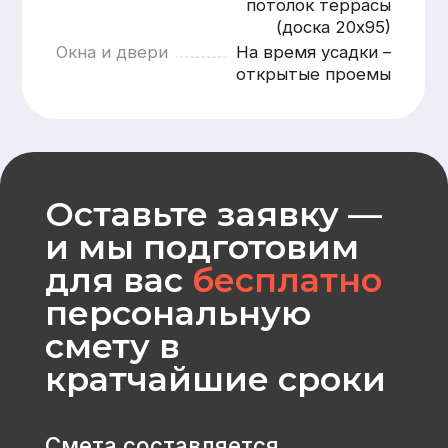
Рассчитать
CK «Домодел»
[ Строим загородные
дома и бани с 2008 года ]
МЕНЮ
КАТАЛОГ
Главная
Дома из бруса
Каталог
Каркасные дома
Услуги
Каменные дома
Наши работы
Бани
О компании
Контакты