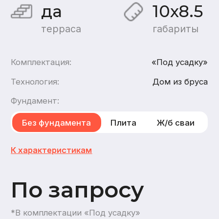
По запросу
*В комплектации «Под усадку»
Хочу такой дом
Хочу такой же дом
каркасный
,
из газобетона
2
этажа
1
санузел