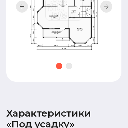
Подкровельная
мембрана (Ондутис АМ),
Контробрешетка (брусок
50х50),
Обрешетка (доска 25х100),
Металлочерепица Grand
line 0,5мм
Наружная
Стены 2 этажа:
отделка
имитация бруса
17х145,
Карнизные свесы и
потолок террасы
(доска 20х95)
Окна и двери
На время усадки –
открытые проемы
Оставьте заявку —
и мы подготовим
для вас
бесплатно
персональную
смету в