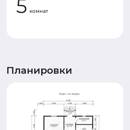
Основание
Двойная, обвязка брусом
дома
сечением 150х150мм,
обработка антисептиком
Лаги пола и балки
Доска 50х150
перекрытия
(камерной сушки)
Стены 1
Профилированный
этажа и
брус 140х140
перегородок
(камерной сушки), 18
венцов. Высота
потолков 2,4м.
Сборка
производится на
деревянный нагель,
угловые соединения
бруса – в тёплый
угол.
Стены и
Каркасные, доска
перегородки
50х150 (камерной
2 этажа (при
сушки)
наличии)
Крыша
Стропильная система
(доска 50х200),