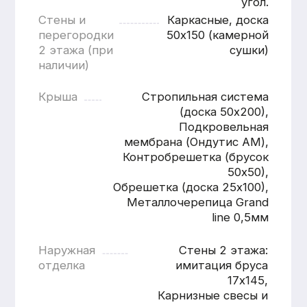
Расчитать
дом «под ключ»
Имя
Номер телефона
+7
Согласен с
политикой
конфиденциальности