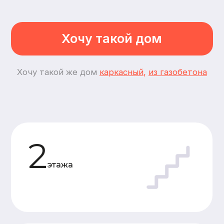
4
спальни
5
комнат
Планировки