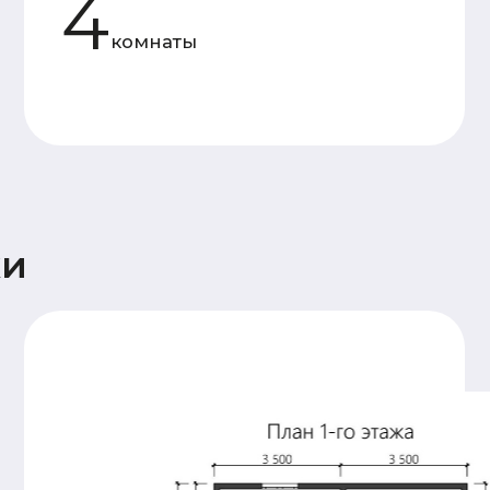
Основание
Двойная, обвязка брусом
дома
сечением 150х150мм,
обработка антисептиком
Лаги пола и балки
Доска 50х150
перекрытия
(камерной сушки)
Стены 1
Профилированный
этажа и
брус 140х140
перегородок
(камерной сушки), 18
венцов. Высота
потолков 2,4м.
Сборка
производится на
деревянный нагель,
угловые соединения
бруса – в тёплый
угол.
Стены и
Каркасные, доска
перегородки
50х150 (камерной
2 этажа (при
сушки)
наличии)
Крыша
Стропильная система
(доска 50х200),