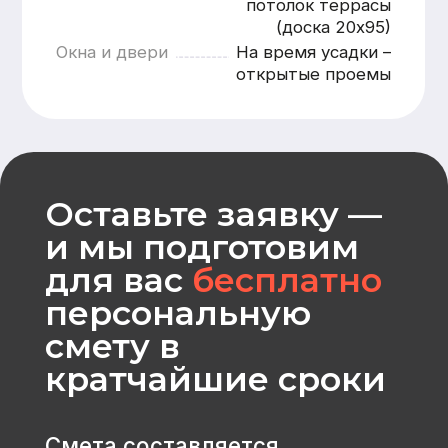
Рассчитать
CK «Домодел»
[ Строим загородные
дома и бани с 2008 года ]
МЕНЮ
КАТАЛОГ
Главная
Дома из бруса
Каталог
Каркасные дома
Услуги
Каменные дома
Наши работы
Бани
О компании
Контакты