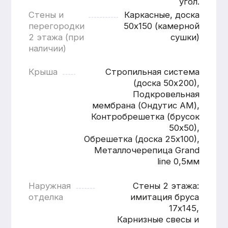
Расчитать
дом «под ключ»
Имя
Номер телефона
+7
Согласен с
политикой
конфиденциальности