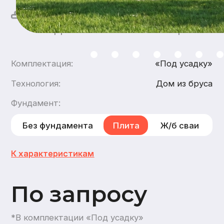
По запросу
*В комплектации «Под усадку»
Хочу такой дом
Хочу такой же дом
каркасный
,
из газобетона
2
этажа
1
санузел