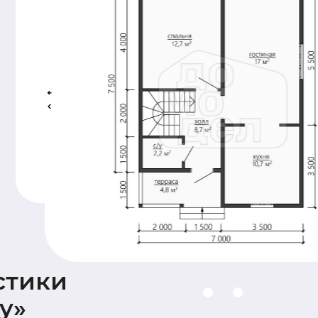
Подкровельная
мембрана (Ондутис АМ),
Контробрешетка (брусок
50х50),
Обрешетка (доска 25х100),
Металлочерепица Grand
line 0,5мм
Наружная
Стены 2 этажа:
отделка
имитация бруса
17х145,
Карнизные свесы и
потолок террасы
(доска 20х95)
Окна и двери
На время усадки –
открытые проемы
Оставьте заявку —
и мы подготовим
для вас
бесплатно
персональную
смету в