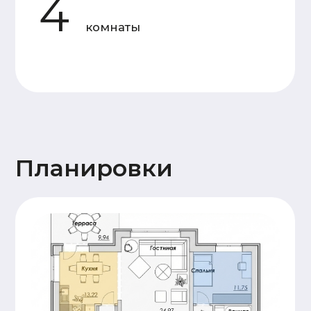
Стены
Газобетон D400 (300-375мм),
высота потолков 2,7м
Перегородки
Газобетон D500
(100-150мм)
Перекрытие
Ж/Б плиты ПБ
Крыша
Стропильная система
(доска 50х200),
Подкровельная
мембрана (Ондутис АМ),
Контробрешетка (брусок
50х50),
Обрешетка (доска
25х100),
Металлочерепица Grand
line 0,5мм
Окна, двери
Двухкамерные,
профиль 70мм.
Металлическая с
терморазрывом
Утепление
200мм (крыша или