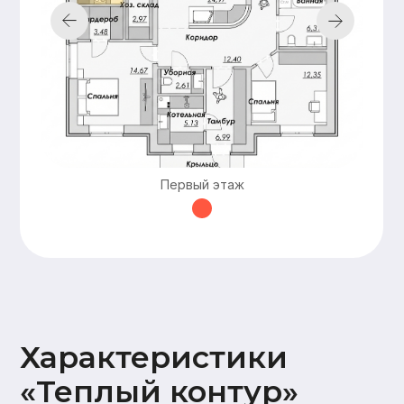
перекрытие, в
зависимости от
проекта)
Оставьте заявку —
и мы подготовим
для вас
бесплатно
персональную
Первый этаж
смету в
кратчайшие сроки
Смета составляется
бесплатно и без обязательств
Понятная структура
и детальная расшифровка
работ
Учёт всех нюансов объекта