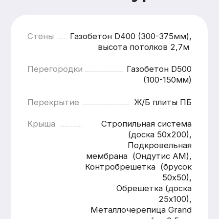
Фиксированные цены после
согласования
Узнать
подробности
Имя