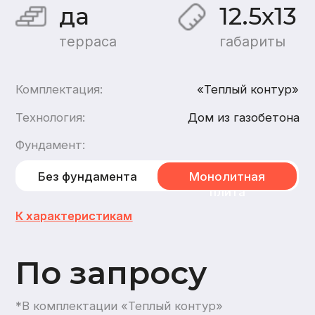
По запросу
*В комплектации «Теплый контур»
Хочу такой дом
Хочу такой же дом из
бруса
,
каркасный
1
этаж
2
санузла