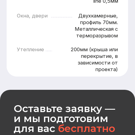
Номер телефона
+7
Согласен с
политикой
конфиденциальности
Отправить
CK «Домодел»
[ Строим загородные
дома и бани с 2008 года ]