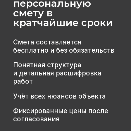
МЕНЮ
КАТАЛОГ
Главная
Дома из бруса
Каталог
Каркасные дома
Услуги
Каменные дома
Наши работы
Бани
О компании
Контакты
КОНТАКТЫ
+7 931 001 66 10
+7 921 900 31 35
Ленинградская область, г.
Тосно, ш. Барыбина, 60Б, стр. 1