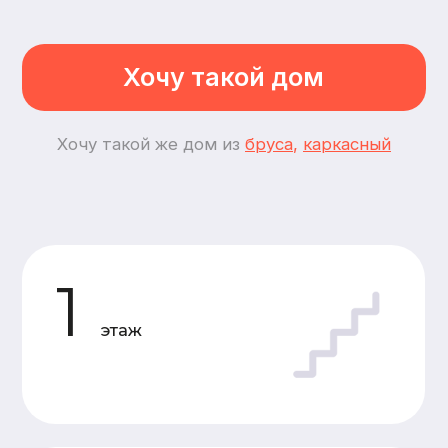
3
спальни
4
комнаты
Планировки