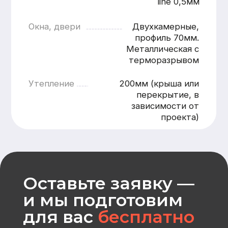
Номер телефона
+7
Согласен с
политикой
конфиденциальности
Отправить
CK «Домодел»
[ Строим загородные
дома и бани с 2008 года ]