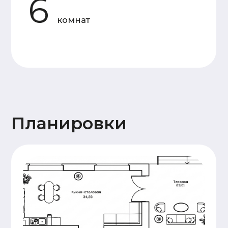
Стены
Газобетон D400 (300-375мм),
высота потолков 2,7м
Перегородки
Газобетон D500
(100-150мм)
Перекрытие
Ж/Б плиты ПБ
Крыша
Стропильная система
(доска 50х200),
Подкровельная
мембрана (Ондутис АМ),
Контробрешетка (брусок
50х50),
Обрешетка (доска
25х100),
Металлочерепица Grand
line 0,5мм
Окна, двери
Двухкамерные,
профиль 70мм.
Металлическая с
терморазрывом
Утепление
200мм (крыша или