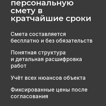
МЕНЮ
КАТАЛОГ
Главная
Дома из бруса
Каталог
Каркасные дома
Услуги
Каменные дома
Наши работы
Бани
О компании
Контакты
КОНТАКТЫ
+7 931 001 66 10
+7 921 900 31 35
Ленинградская область, г.
Тосно, ш. Барыбина, 60Б, стр. 1