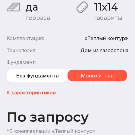
По запросу
*В комплектации «Теплый контур»
Хочу такой дом
Хочу такой же дом из
бруса
,
каркасный
2
этажа
2
санузла