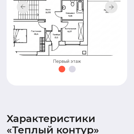
перекрытие, в
зависимости от
проекта)
Оставьте заявку —
и мы подготовим
для вас
бесплатно
персональную
Первый этаж
смету в
кратчайшие сроки
Смета составляется
бесплатно и без обязательств
Понятная структура
и детальная расшифровка
работ
Учёт всех нюансов объекта