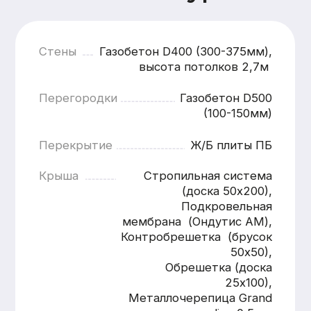
Фиксированные цены после
согласования
Узнать
подробности
Имя