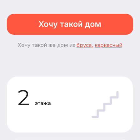
4
спальни
6
комнат
Планировки