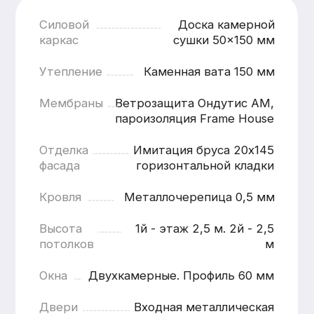
Наружная отделка
от 1200 ₽ / м.п.
Наружная отделк
Кровля
ОТДЕЛКА ЦОКОЛЯ
ЗАВОДСК
ПЛАСТИКОВЫИМИ
ПОКРАСК
ПАНЕЛЯМИ
(ГРУНТ + 
КРАСКИ)
Панели устойчивы к влаге, перепадам
температур и механическим
Современное и н
воздействиям, что особенно важно для
обеспечивающее 
зоны цоколя, подверженной
внешний вид и дл
повышенным нагрузкам.
службы отделки.В
окрашивания на о
Подробнее
условия позволяю
контролировать к
и добиться стаби
качества покрытия
Подробнее