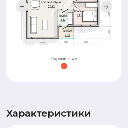
строительства
документации,
подготовка пятна
застройки,
технический
надзор
Добавьте
дополнительные
Первый этаж
опции