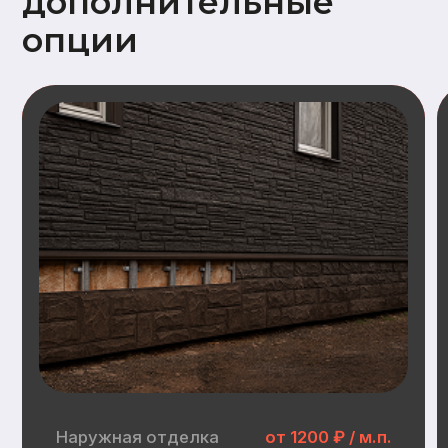
Наружная отделка
Замена имитации бруса
Дополнительный опции наружной отделки:
Заводская покраска фасада (грунт +
2слоя краски)
Отделка цоколя пластиковыми
панелями (Docke, GrandLine)
Замена металлочерепицы на
гибкую черепицу (Docke)
Инженерные
коммуникации
Электрика:
Распределительные щит, прокладка
кабеля, розетки, выключатели