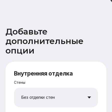
Дополнительно
Ветрозащита наружных стен
плитами Белтермо (Beltermo) 20мм
Утепление +50мм (дополнительное
перекрестное утепление наружных
стен 50 мм)
Поднятие высоты потолка на 10 см
Сетка от грызунов
Водосточная система
Снегозадержатели
Ваши данные
Имя
Номер телефона