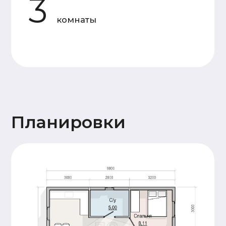
Силовой
Доска камерной
каркас
сушки 50×150 мм
Утепление
Каменная вата 150 мм
Мембраны
Ветрозащита Ондутис АМ,
пароизоляция Frame House
Отделка
Имитация бруса 20x145
фасада
горизонтальной кладки
Кровля
Металлочерепица 0,5 мм
Высота
1й - этаж 2,5 м. 2й - 2,5
потолков
м
Окна
Двухкамерные. Профиль 60 мм
Двери
Входная металлическая
Терраса
Террасная доска
28x145 (хвоя)
Прочее
Антисептирование
основания
Сопровождение
Пакет проектной