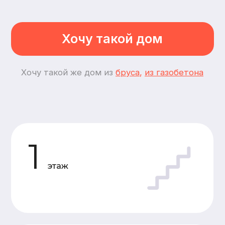
2
спальни
3
комнаты
Планировки