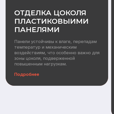
Водоснабжение:
Разводка труб ХВС/ГВС +
канализация, электрический
водонагреватель 100л
Отопление
Вентилляция:
Монтаж приточных клапанов,
воздуховодов, кровельных
вентвыводов
Автономная канализация:
СБО (Итал Био 4)