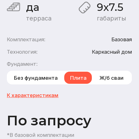
По запросу
*В базовой комплектации
Хочу такой дом
Хочу такой же дом из
бруса
,
из газобетона
1
этаж
1
санузел