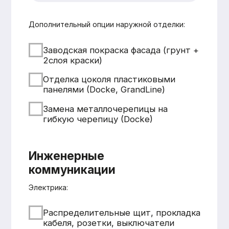
Смета составляется
бесплатно и без обязательств
Понятная структура
и детальная расшифровка
работ
Учёт всех нюансов объекта
Фиксированные цены после
согласования