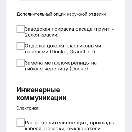
Смета составляется
бесплатно и без обязательств
Понятная структура
и детальная расшифровка
работ
Учёт всех нюансов объекта
Фиксированные цены после
согласования