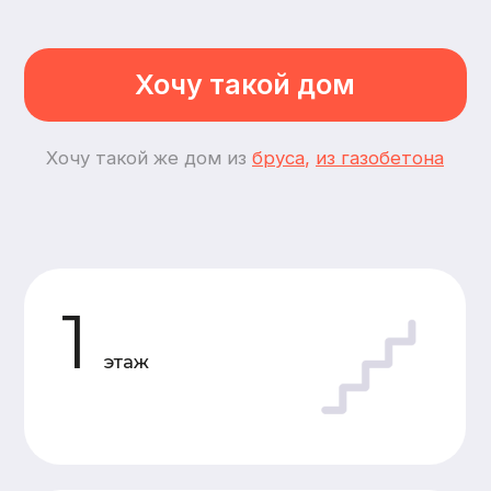
2
спальни
2
комнаты
Планировки