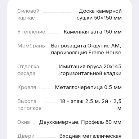
Наружная отделка
от 1200 ₽ / м.п.
Наружная отделк
Кровля
ОТДЕЛКА ЦОКОЛЯ
ЗАВОДСК
ПЛАСТИКОВЫИМИ
ПОКРАСК
ПАНЕЛЯМИ
(ГРУНТ + 
КРАСКИ)
Панели устойчивы к влаге, перепадам
температур и механическим
Современное и н
воздействиям, что особенно важно для
обеспечивающее 
зоны цоколя, подверженной
внешний вид и дл
повышенным нагрузкам.
службы отделки.В
окрашивания на о
Подробнее
условия позволяю
контролировать к
и добиться стаби
качества покрытия
Подробнее