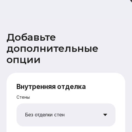
Дополнительно
Ветрозащита наружных стен
плитами Белтермо (Beltermo) 20мм
Утепление +50мм (дополнительное
перекрестное утепление наружных
стен 50 мм)
Поднятие высоты потолка на 10 см
Сетка от грызунов
Водосточная система
Снегозадержатели
Ваши данные
Имя
Номер телефона