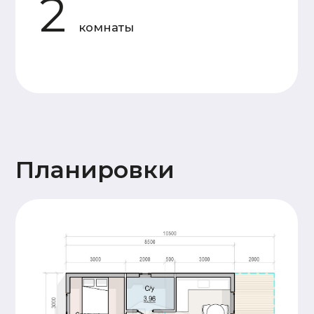
Силовой
Доска камерной
каркас
сушки 50×150 мм
Утепление
Каменная вата 150 мм
Мембраны
Ветрозащита Ондутис АМ,
пароизоляция Frame House
Отделка
Имитация бруса 20x145
фасада
горизонтальной кладки
Кровля
Металлочерепица 0,5 мм
Высота
1й - этаж 2,5 м. 2й - 2,5
потолков
м
Окна
Двухкамерные. Профиль 60 мм
Двери
Входная металлическая
Терраса
Террасная доска
28x145 (хвоя)
Прочее
Антисептирование
основания
Сопровождение
Пакет проектной