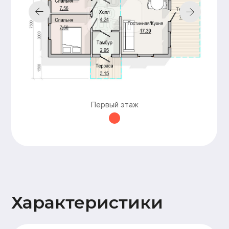
строительства
документации,
подготовка пятна
застройки,
технический
надзор
Добавьте
дополнительные
Первый этаж
опции