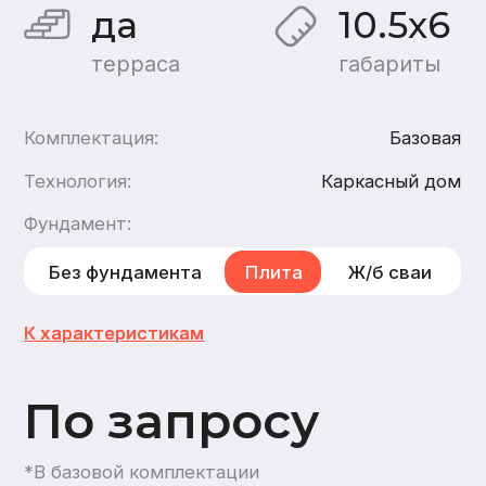
По запросу
*В базовой комплектации
Хочу такой дом
Хочу такой же дом из
бруса
,
из газобетона
1
этаж
1
санузел