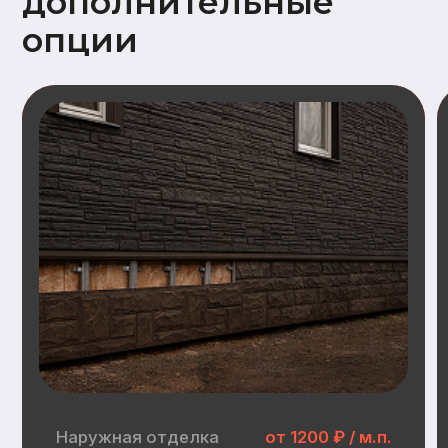
Наружная отделка
Замена имитации бруса
Дополнительный опции наружной отделки:
Заводская покраска фасада (грунт +
2слоя краски)
Отделка цоколя пластиковыми
панелями (Docke, GrandLine)
Замена металлочерепицы на
гибкую черепицу (Docke)
Инженерные
коммуникации
Электрика:
Распределительные щит, прокладка
кабеля, розетки, выключатели