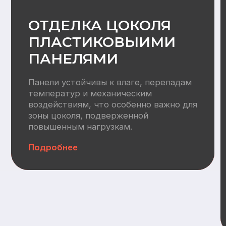
Водоснабжение:
Разводка труб ХВС/ГВС +
канализация, электрический
водонагреватель 100л
Отопление
Вентилляция:
Монтаж приточных клапанов,
воздуховодов, кровельных
вентвыводов
Автономная канализация:
СБО (Итал Био 4)