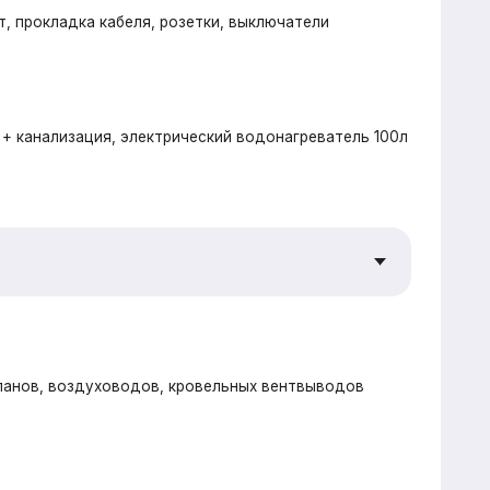
елтермо (Beltermo) 20мм
рекрестное утепление наружных стен