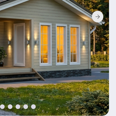
Технология:
Фундамент:
Без фунд
К характери
По з
Хочу так
2