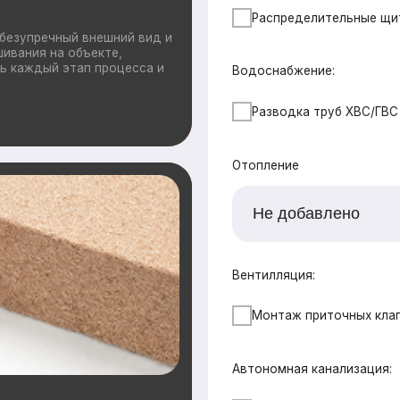
Автономная канализация:
от 1000 ₽ / м2
СБО (Итал Био 4)
Дополнительно
ащиты ограждающих
утеплении домов.
Ветрозащита наружных стен плитами Б
повышают
лимат внутри
Утепление +50мм (дополнительное пе
50 мм)
Поднятие высоты потолка на 10 см
Сетка от грызунов
Водосточная система
Снегозадержатели
Ваши данные
Имя