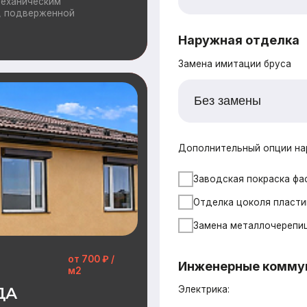
Замена металлочерепицы на гибкую че
от 700 ₽ /
Инженерные коммуникации
м2
Электрика:
Распределительные щит, прокладка ка
чный внешний вид и
на объекте,
й этап процесса и
Водоснабжение:
Разводка труб ХВС/ГВС + канализация,
Отопление
Вентилляция:
Монтаж приточных клапанов, воздухо