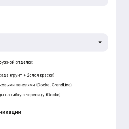
репицу (Docke)
беля, розетки, выключатели
 электрический водонагреватель 100л
водов, кровельных вентвыводов