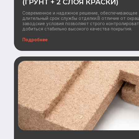
Дополнительно
ВЕТРОЗАЩИТА BELTERMO
Ветрозащита BELTERMO — это эффективное решение для з
конструкций от ветра, холода и влаги при строительстве и 
Плиты BELTERMO обеспечивают надежную теплоизоляцию, 
энергоэффективность здания и создают комфортный микрок
помещений.
Подробнее