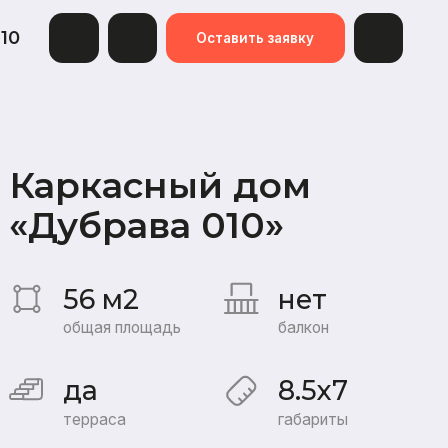
Оставить заявку
асный дом
рава 010»
 м2
нет
я площадь
балкон
8.5x7
аса
габариты
я:
Базовая