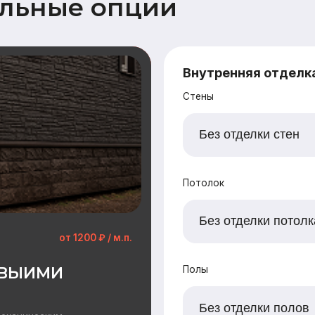
от 1200 ₽ / м.п.
ИМИ
Полы
еским
ерженной
Наружная отделка
Замена имитации бруса
Дополнительный опции наружной отделки
Заводская покраска фасада (грунт + 2
Отделка цоколя пластиковыми панелями