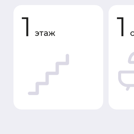
этаж
сану
Планировки