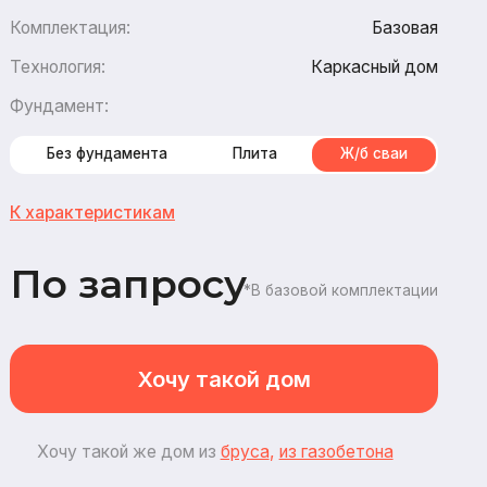
Каркасный дом
амента
Плита
Ж/б сваи
стикам
апросу
*В базовой комплектации
Хочу такой дом
ой же дом из
бруса
,
из газобетона
2