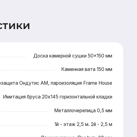
Доска камерной сушки 50×150 мм
Каменная вата 150 мм
ис АМ, пароизоляция Frame House
уса 20x145 горизонтальной кладки
Металлочерепица 0,5 мм
1й - этаж 2,5 м. 2й - 2,5 м
Двухкамерные. Профиль 60 мм
Входная металлическая
Террасная доска 28x145 (хвоя)
Антисептирование основания
ектной документации, подготовка
тна застройки, технический надзор