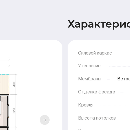
Силовой каркас
Утепление
Мембраны
Ветрозащита Ондут
Отделка фасада
Имитация бр
Кровля
Высота потолков
Окна
Двери
Терраса
Прочее
Сопровождение
Пакет про
строительства
пя