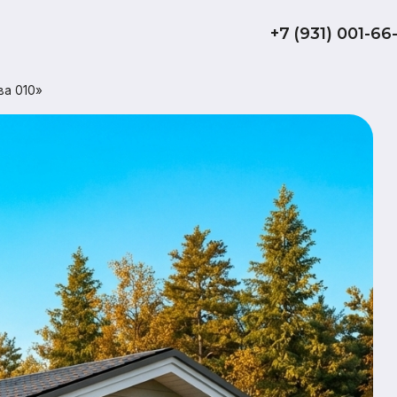
+7 (931) 001-66-10
Карк
«Дуб
56
обща
да
терр
Комплектаци