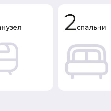
зел
спальни
Характеристики