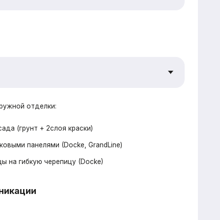
репицу (Docke)
беля, розетки, выключатели
 электрический водонагреватель 100л
водов, кровельных вентвыводов