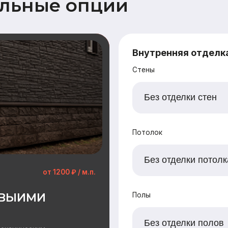
от 1200 ₽ / м.п.
ИМИ
Полы
еским
ерженной
Наружная отделка
Замена имитации бруса
Дополнительный опции наружной отделки
Заводская покраска фасада (грунт + 2
Отделка цоколя пластиковыми панелями