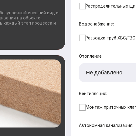
Автономная канализация:
от 1000 ₽ / м2
СБО (Итал Био 4)
Дополнительно
ащиты ограждающих
утеплении домов.
Ветрозащита наружных стен плитами Б
повышают
лимат внутри
Утепление +50мм (дополнительное пе
50 мм)
Поднятие высоты потолка на 10 см
Сетка от грызунов
Водосточная система
Снегозадержатели
Ваши данные
Имя