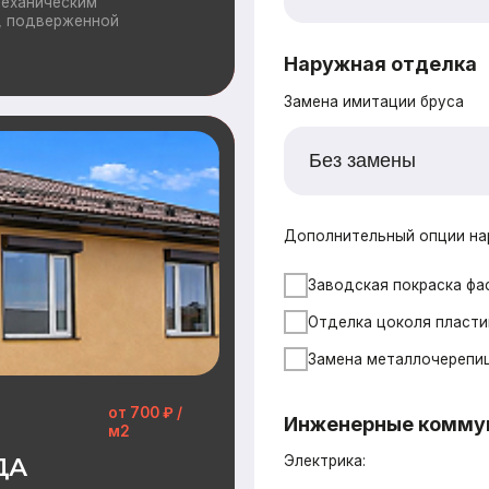
Замена металлочерепицы на гибкую че
от 700 ₽ /
Инженерные коммуникации
м2
Электрика:
Распределительные щит, прокладка ка
чный внешний вид и
на объекте,
й этап процесса и
Водоснабжение:
Разводка труб ХВС/ГВС + канализация,
Отопление
Вентилляция:
Монтаж приточных клапанов, воздухо