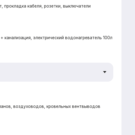
елтермо (Beltermo) 20мм
рекрестное утепление наружных стен