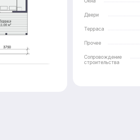
ные опции
Внутренняя отделка
Стены
Потолок