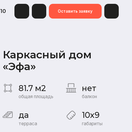
Оставить заявку
асный дом
»
7 м2
нет
я площадь
балкон
10x9
аса
габариты
я:
Базовая