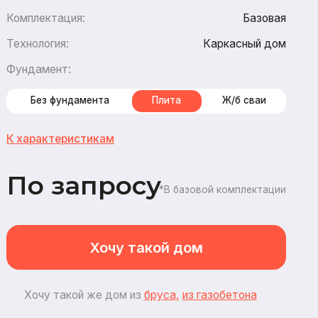
Каркасный дом
амента
Плита
Ж/б сваи
стикам
апросу
*В базовой комплектации
Хочу такой дом
ой же дом из
бруса
,
из газобетона
3