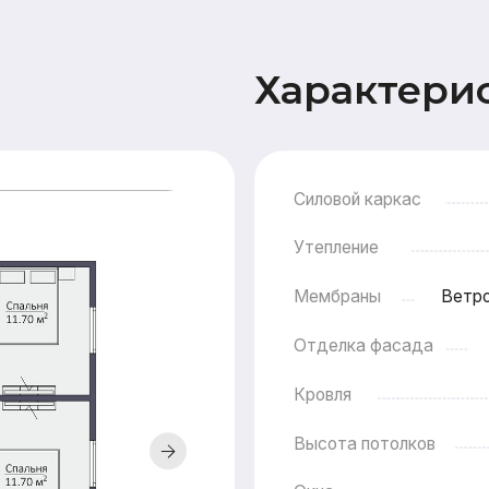
Силовой каркас
Утепление
Мембраны
Ветрозащита Ондут
Отделка фасада
Имитация бр
Кровля
Высота потолков
Окна
Двери
Терраса
Прочее
Сопровождение
Пакет про
строительства
пя