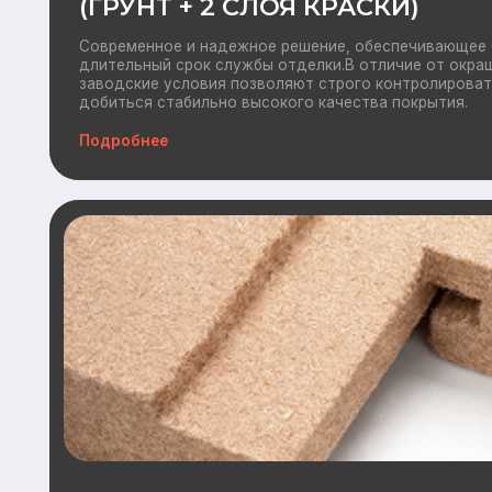
Дополнительно
ВЕТРОЗАЩИТА BELTERMO
Ветрозащита BELTERMO — это эффективное решение для з
конструкций от ветра, холода и влаги при строительстве и 
Плиты BELTERMO обеспечивают надежную теплоизоляцию, 
энергоэффективность здания и создают комфортный микрок
помещений.
Подробнее