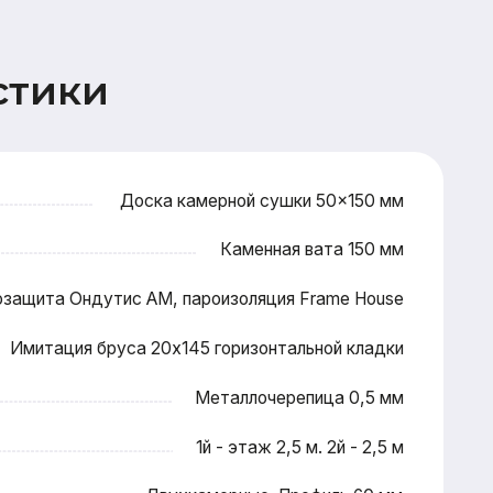
Доска камерной сушки 50×150 мм
Каменная вата 150 мм
ис АМ, пароизоляция Frame House
уса 20x145 горизонтальной кладки
Металлочерепица 0,5 мм
1й - этаж 2,5 м. 2й - 2,5 м
Двухкамерные. Профиль 60 мм
Входная металлическая
Террасная доска 28x145 (хвоя)
Антисептирование основания
ектной документации, подготовка
тна застройки, технический надзор