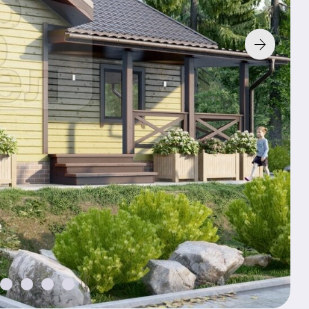
Технология:
Фундамент:
Без фунд
К характери
По з
Хочу так
2