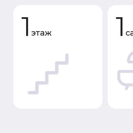
этаж
сану
Планировки