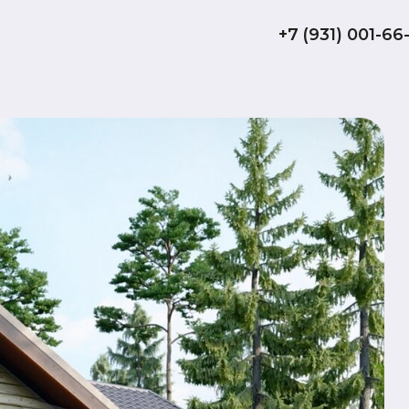
+7 (931) 001-66-10
Карк
«Эфа
81.
обща
да
терр
Комплектаци