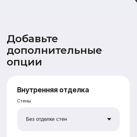
Дополнительно
Ветрозащита наружных стен
плитами Белтермо (Beltermo) 20мм
Утепление +50мм (дополнительное
перекрестное утепление наружных
стен 50 мм)
Поднятие высоты потолка на 10 см
Сетка от грызунов
Водосточная система
Снегозадержатели
Ваши данные
Имя
Номер телефона