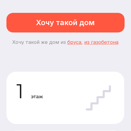
2
спальни
2
комнаты
Планировки