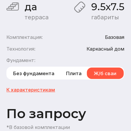
По запросу
*В базовой комплектации
Хочу такой дом
Хочу такой же дом из
бруса
,
из газобетона
1
этаж
1
санузел