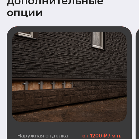
Наружная отделка
Замена имитации бруса
Дополнительный опции наружной отделки:
Заводская покраска фасада (грунт +
2слоя краски)
Отделка цоколя пластиковыми
панелями (Docke, GrandLine)
Замена металлочерепицы на
гибкую черепицу (Docke)
Инженерные
коммуникации
Электрика:
Распределительные щит, прокладка
кабеля, розетки, выключатели