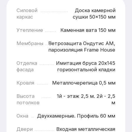
Наружная отделка
от 1200 ₽ / м.п.
Наружная отделк
Кровля
ОТДЕЛКА ЦОКОЛЯ
ЗАВОДСК
ПЛАСТИКОВЫИМИ
ПОКРАСК
ПАНЕЛЯМИ
(ГРУНТ + 
КРАСКИ)
Панели устойчивы к влаге, перепадам
температур и механическим
Современное и н
воздействиям, что особенно важно для
обеспечивающее 
зоны цоколя, подверженной
внешний вид и дл
повышенным нагрузкам.
службы отделки.В
окрашивания на о
Подробнее
условия позволяю
контролировать к
и добиться стаби
качества покрытия
Подробнее