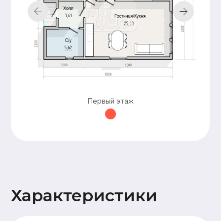
строительства
документации,
подготовка пятна
застройки,
технический
надзор
Добавьте
дополнительные
Первый этаж
опции