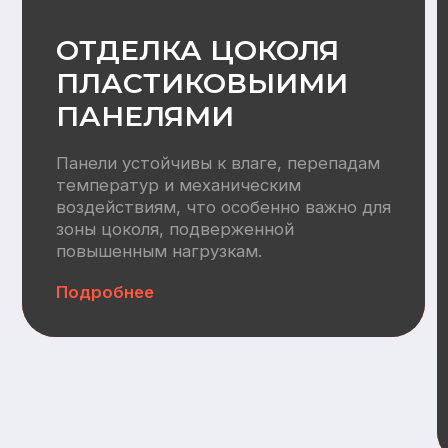
Водоснабжение:
Разводка труб ХВС/ГВС +
канализация, электрический
водонагреватель 100л
Отопление
Вентилляция:
Монтаж приточных клапанов,
воздуховодов, кровельных
вентвыводов
Автономная канализация:
СБО (Итал Био 4)