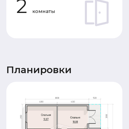
Силовой
Доска камерной
каркас
сушки 50×150 мм
Утепление
Каменная вата 150 мм
Мембраны
Ветрозащита Ондутис АМ,
пароизоляция Frame House
Отделка
Имитация бруса 20x145
фасада
горизонтальной кладки
Кровля
Металлочерепица 0,5 мм
Высота
1й - этаж 2,5 м. 2й - 2,5
потолков
м
Окна
Двухкамерные. Профиль 60 мм
Двери
Входная металлическая
Терраса
Террасная доска
28x145 (хвоя)
Прочее
Антисептирование
основания
Сопровождение
Пакет проектной