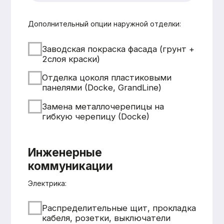
Смета составляется
бесплатно и без обязательств
Понятная структура
и детальная расшифровка
работ
Учёт всех нюансов объекта
Фиксированные цены после
согласования