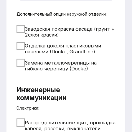
Смета составляется
бесплатно и без обязательств
Понятная структура
и детальная расшифровка
работ
Учёт всех нюансов объекта
Фиксированные цены после
согласования