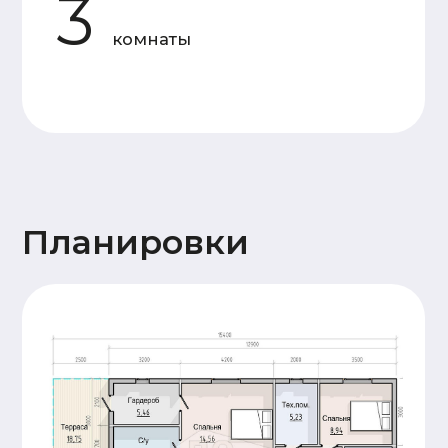
Силовой
Доска камерной
каркас
сушки 50×150 мм
Утепление
Каменная вата 150 мм
Мембраны
Ветрозащита Ондутис АМ,
пароизоляция Frame House
Отделка
Имитация бруса 20x145
фасада
горизонтальной кладки
Кровля
Металлочерепица 0,5 мм
Высота
1й - этаж 2,5 м. 2й - 2,5
потолков
м
Окна
Двухкамерные. Профиль 60 мм
Двери
Входная металлическая
Терраса
Террасная доска
28x145 (хвоя)
Прочее
Антисептирование
основания
Сопровождение
Пакет проектной