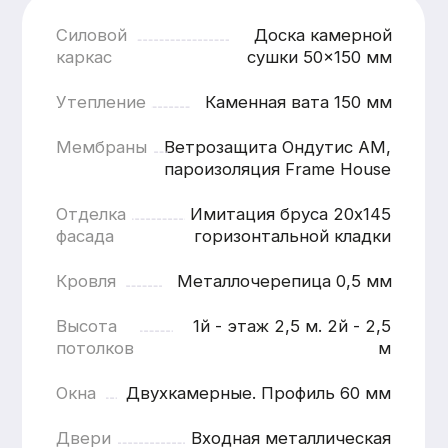
Наружная отделка
от 1200 ₽ / м.п.
Наружная отделк
Кровля
ОТДЕЛКА ЦОКОЛЯ
ЗАВОДСК
ПЛАСТИКОВЫИМИ
ПОКРАСК
ПАНЕЛЯМИ
(ГРУНТ + 
КРАСКИ)
Панели устойчивы к влаге, перепадам
температур и механическим
Современное и н
воздействиям, что особенно важно для
обеспечивающее 
зоны цоколя, подверженной
внешний вид и дл
повышенным нагрузкам.
службы отделки.В
окрашивания на о
Подробнее
условия позволяю
контролировать к
и добиться стаби
качества покрытия
Подробнее