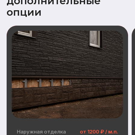
Наружная отделка
Замена имитации бруса
Дополнительный опции наружной отделки:
Заводская покраска фасада (грунт +
2слоя краски)
Отделка цоколя пластиковыми
панелями (Docke, GrandLine)
Замена металлочерепицы на
гибкую черепицу (Docke)
Инженерные
коммуникации
Электрика:
Распределительные щит, прокладка
кабеля, розетки, выключатели