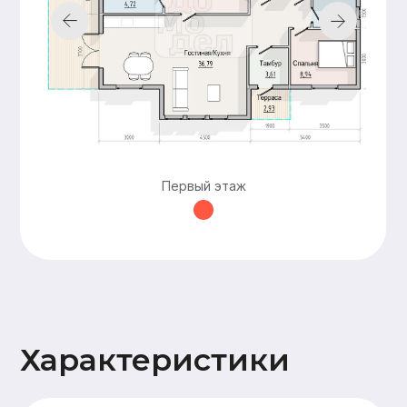
строительства
документации,
подготовка пятна
застройки,
технический
надзор
Добавьте
дополнительные
Первый этаж
опции