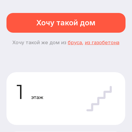
3
спальни
3
комнаты
Планировки