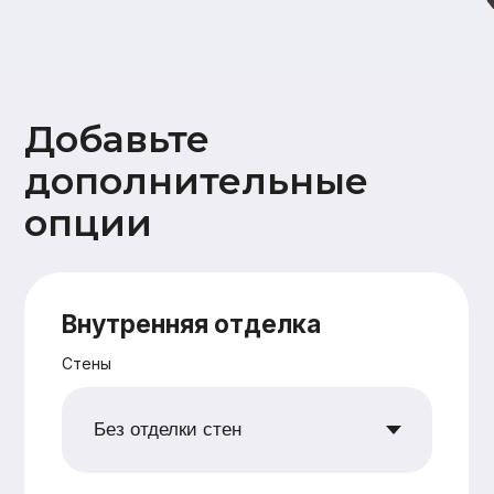
Дополнительно
Ветрозащита наружных стен
плитами Белтермо (Beltermo) 20мм
Утепление +50мм (дополнительное
перекрестное утепление наружных
стен 50 мм)
Поднятие высоты потолка на 10 см
Сетка от грызунов
Водосточная система
Снегозадержатели
Ваши данные
Имя
Номер телефона