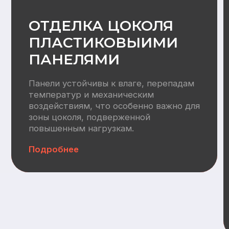
Водоснабжение:
Разводка труб ХВС/ГВС +
канализация, электрический
водонагреватель 100л
Отопление
Вентилляция:
Монтаж приточных клапанов,
воздуховодов, кровельных
вентвыводов
Автономная канализация:
СБО (Итал Био 4)