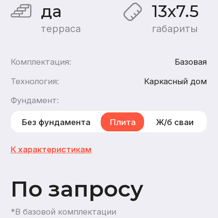
По запросу
*В базовой комплектации
Хочу такой дом
Хочу такой же дом из
бруса
,
из газобетона
1
этаж
2
санузла