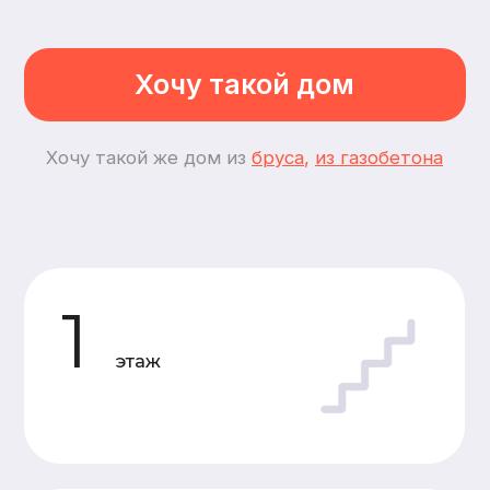
2
спальни
2
комнаты
Планировки