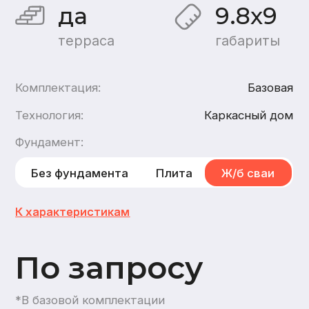
По запросу
*В базовой комплектации
Хочу такой дом
Хочу такой же дом из
бруса
,
из газобетона
1
этаж
1
санузел