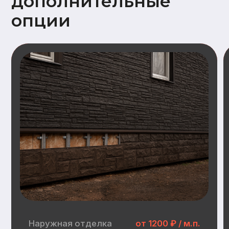
Наружная отделка
Замена имитации бруса
Дополнительный опции наружной отделки:
Заводская покраска фасада (грунт +
2слоя краски)
Отделка цоколя пластиковыми
панелями (Docke, GrandLine)
Замена металлочерепицы на
гибкую черепицу (Docke)
Инженерные
коммуникации
Электрика:
Распределительные щит, прокладка
кабеля, розетки, выключатели