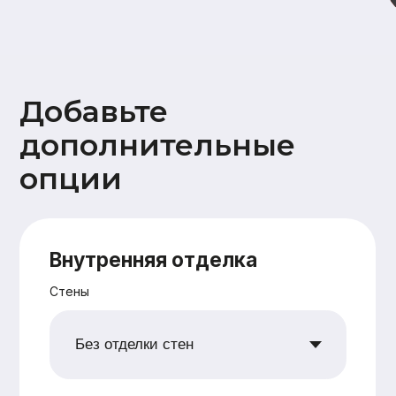
Дополнительно
Ветрозащита наружных стен
плитами Белтермо (Beltermo) 20мм
Утепление +50мм (дополнительное
перекрестное утепление наружных
стен 50 мм)
Поднятие высоты потолка на 10 см
Сетка от грызунов
Водосточная система
Снегозадержатели
Ваши данные
Имя
Номер телефона