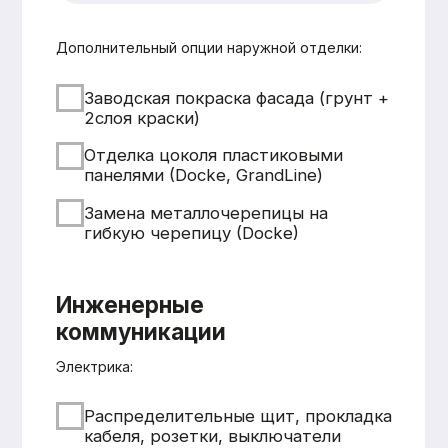
Смета составляется
бесплатно и без обязательств
Понятная структура
и детальная расшифровка
работ
Учёт всех нюансов объекта
Фиксированные цены после
согласования