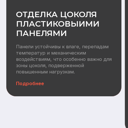
Водоснабжение:
Разводка труб ХВС/ГВС +
канализация, электрический
водонагреватель 100л
Отопление
Вентилляция:
Монтаж приточных клапанов,
воздуховодов, кровельных
вентвыводов
Автономная канализация:
СБО (Итал Био 4)