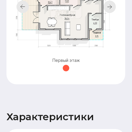
строительства
документации,
подготовка пятна
застройки,
технический
надзор
Добавьте
дополнительные
Первый этаж
опции