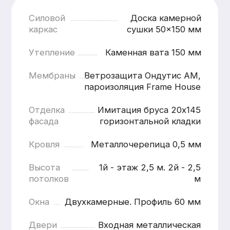
Наружная отделка
от 1200 ₽ / м.п.
Наружная отделк
Кровля
ОТДЕЛКА ЦОКОЛЯ
ЗАВОДСК
ПЛАСТИКОВЫИМИ
ПОКРАСК
ПАНЕЛЯМИ
(ГРУНТ + 
КРАСКИ)
Панели устойчивы к влаге, перепадам
температур и механическим
Современное и н
воздействиям, что особенно важно для
обеспечивающее 
зоны цоколя, подверженной
внешний вид и дл
повышенным нагрузкам.
службы отделки.В
окрашивания на о
Подробнее
условия позволяю
контролировать к
и добиться стаби
качества покрытия
Подробнее