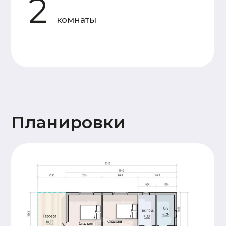
Силовой
Доска камерной
каркас
сушки 50×150 мм
Утепление
Каменная вата 150 мм
Мембраны
Ветрозащита Ондутис АМ,
пароизоляция Frame House
Отделка
Имитация бруса 20x145
фасада
горизонтальной кладки
Кровля
Металлочерепица 0,5 мм
Высота
1й - этаж 2,5 м. 2й - 2,5
потолков
м
Окна
Двухкамерные. Профиль 60 мм
Двери
Входная металлическая
Терраса
Террасная доска
28x145 (хвоя)
Прочее
Антисептирование
основания
Сопровождение
Пакет проектной