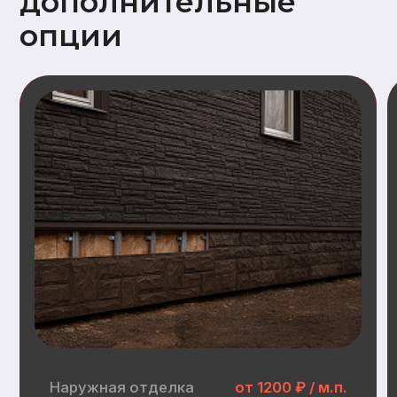
Наружная отделка
Замена имитации бруса
Дополнительный опции наружной отделки:
Заводская покраска фасада (грунт +
2слоя краски)
Отделка цоколя пластиковыми
панелями (Docke, GrandLine)
Замена металлочерепицы на
гибкую черепицу (Docke)
Инженерные
коммуникации
Электрика:
Распределительные щит, прокладка
кабеля, розетки, выключатели