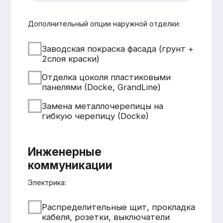
Смета составляется
бесплатно и без обязательств
Понятная структура
и детальная расшифровка
работ
Учёт всех нюансов объекта
Фиксированные цены после
согласования