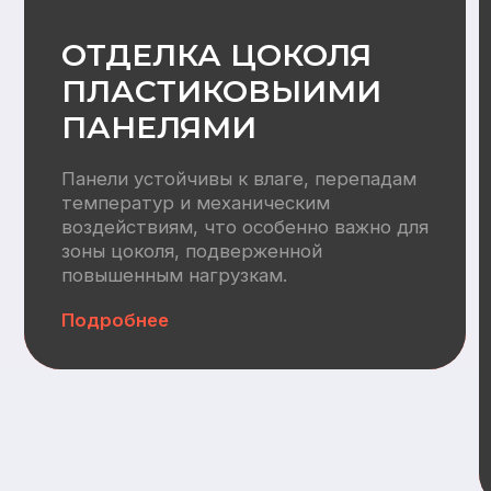
Водоснабжение:
Разводка труб ХВС/ГВС +
канализация, электрический
водонагреватель 100л
Отопление
Вентилляция:
Монтаж приточных клапанов,
воздуховодов, кровельных
вентвыводов
Автономная канализация:
СБО (Итал Био 4)