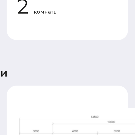
Силовой
Доска камерной
каркас
сушки 50×150 мм
Утепление
Каменная вата 150 мм
Мембраны
Ветрозащита Ондутис АМ,
пароизоляция Frame House
Отделка
Имитация бруса 20x145
фасада
горизонтальной кладки
Кровля
Металлочерепица 0,5 мм
Высота
1й - этаж 2,5 м. 2й - 2,5
потолков
м
Окна
Двухкамерные. Профиль 60 мм
Двери
Входная металлическая
Терраса
Террасная доска
28x145 (хвоя)
Прочее
Антисептирование
основания
Сопровождение
Пакет проектной