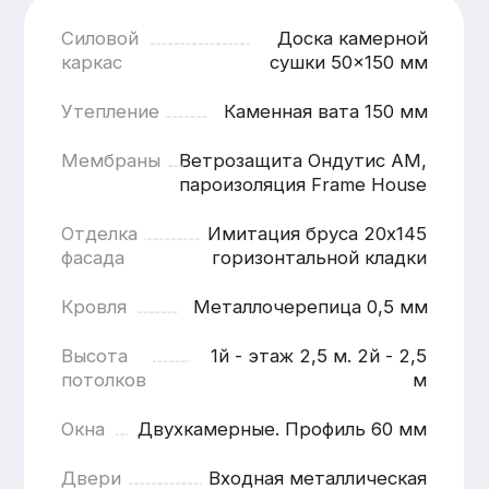
Наружная отделка
от 1200 ₽ / м.п.
Наружная отделк
Кровля
ОТДЕЛКА ЦОКОЛЯ
ЗАВОДСК
ПЛАСТИКОВЫИМИ
ПОКРАСК
ПАНЕЛЯМИ
(ГРУНТ + 
КРАСКИ)
Панели устойчивы к влаге, перепадам
температур и механическим
Современное и н
воздействиям, что особенно важно для
обеспечивающее 
зоны цоколя, подверженной
внешний вид и дл
повышенным нагрузкам.
службы отделки.В
окрашивания на о
Подробнее
условия позволяю
контролировать к
и добиться стаби
качества покрытия
Подробнее