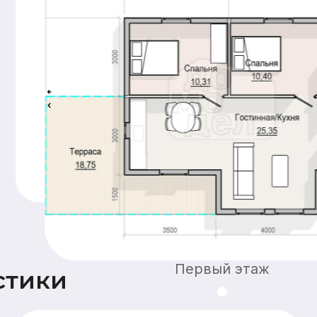
строительства
документации,
подготовка пятна
застройки,
технический
надзор
Добавьте
дополнительные
опции