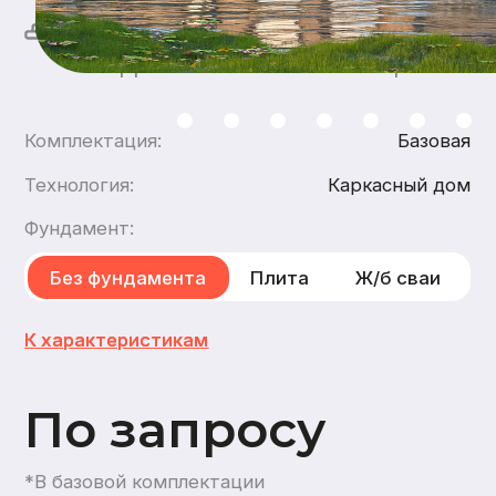
По запросу
*В базовой комплектации
Хочу такой дом
Хочу такой же дом из
бруса
,
из газобетона
1
этаж
1
санузел