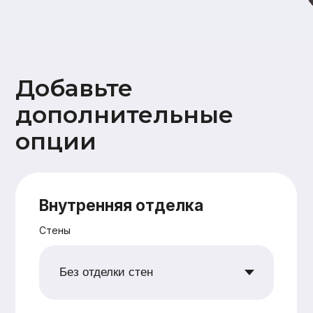
Дополнительно
Ветрозащита наружных стен
плитами Белтермо (Beltermo) 20мм
Утепление +50мм (дополнительное
перекрестное утепление наружных
стен 50 мм)
Поднятие высоты потолка на 10 см
Сетка от грызунов
Водосточная система
Снегозадержатели
Ваши данные
Имя
Номер телефона