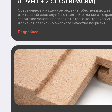
Дополнительно
ВЕТРОЗАЩИТА BELTERMO
Ветрозащита BELTERMO — это эффективное решение для з
конструкций от ветра, холода и влаги при строительстве и 
Плиты BELTERMO обеспечивают надежную теплоизоляцию, 
энергоэффективность здания и создают комфортный микрок
помещений.
Подробнее