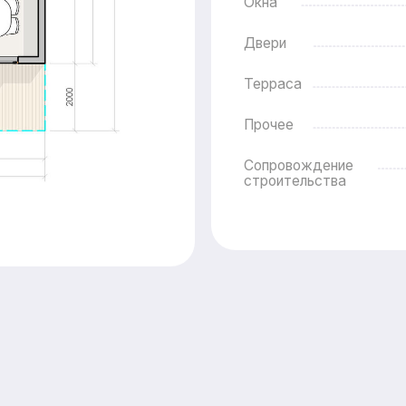
ные опции
Внутренняя отделка
Стены
Потолок