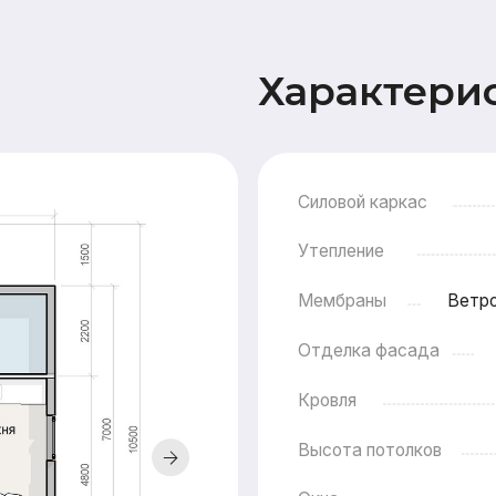
Силовой каркас
Утепление
Мембраны
Ветрозащита Ондут
Отделка фасада
Имитация бр
Кровля
Высота потолков
Окна
Двери
Терраса
Прочее
Сопровождение
Пакет про
строительства
пя