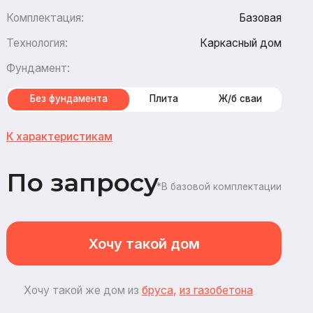
Каркасный дом
амента
Плита
Ж/б сваи
стикам
апросу
*В базовой комплектации
Хочу такой дом
ой же дом из
бруса
,
из газобетона
2