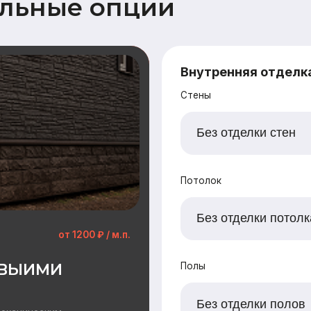
от 1200 ₽ / м.п.
ИМИ
Полы
еским
ерженной
Наружная отделка
Замена имитации бруса
Дополнительный опции наружной отделки
Заводская покраска фасада (грунт + 2
Отделка цоколя пластиковыми панелями