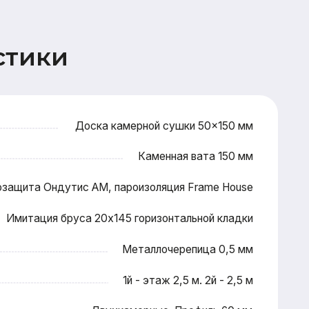
Доска камерной сушки 50×150 мм
Каменная вата 150 мм
ис АМ, пароизоляция Frame House
уса 20x145 горизонтальной кладки
Металлочерепица 0,5 мм
1й - этаж 2,5 м. 2й - 2,5 м
Двухкамерные. Профиль 60 мм
Входная металлическая
Террасная доска 28x145 (хвоя)
Антисептирование основания
ектной документации, подготовка
тна застройки, технический надзор