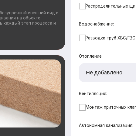
Автономная канализация:
от 1000 ₽ / м2
СБО (Итал Био 4)
Дополнительно
ащиты ограждающих
утеплении домов.
Ветрозащита наружных стен плитами Б
повышают
лимат внутри
Утепление +50мм (дополнительное пе
50 мм)
Поднятие высоты потолка на 10 см
Сетка от грызунов
Водосточная система
Снегозадержатели
Ваши данные
Имя