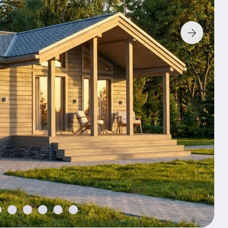
Технология:
Фундамент:
Без фунд
К характери
По з
Хочу так
2