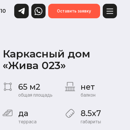
Оставить заявку
асный дом
а 023»
 м2
нет
я площадь
балкон
8.5x7
аса
габариты
я:
Базовая