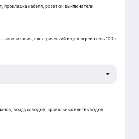
елтермо (Beltermo) 20мм
рекрестное утепление наружных стен