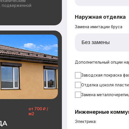
Замена металлочерепицы на гибкую че
от 700 ₽ /
Инженерные коммуникации
м2
Электрика:
Распределительные щит, прокладка ка
чный внешний вид и
на объекте,
й этап процесса и
Водоснабжение:
Разводка труб ХВС/ГВС + канализация,
Отопление
Вентилляция:
Монтаж приточных клапанов, воздухо