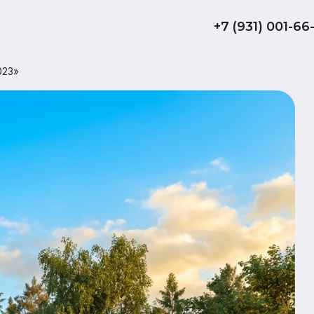
+7 (931) 001-66-10
Карк
«Жив
65
обща
да
терр
Комплектаци