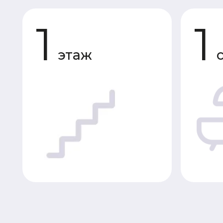
этаж
сану
Планировки