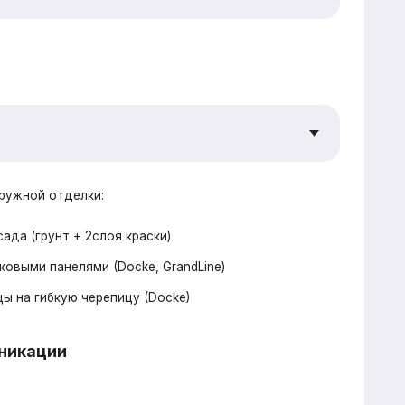
репицу (Docke)
беля, розетки, выключатели
 электрический водонагреватель 100л
водов, кровельных вентвыводов