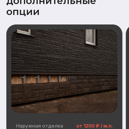
Наружная отделка
Замена имитации бруса
Дополнительный опции наружной отделки:
Заводская покраска фасада (грунт +
2слоя краски)
Отделка цоколя пластиковыми
панелями (Docke, GrandLine)
Замена металлочерепицы на
гибкую черепицу (Docke)
Инженерные
коммуникации
Электрика:
Распределительные щит, прокладка
кабеля, розетки, выключатели