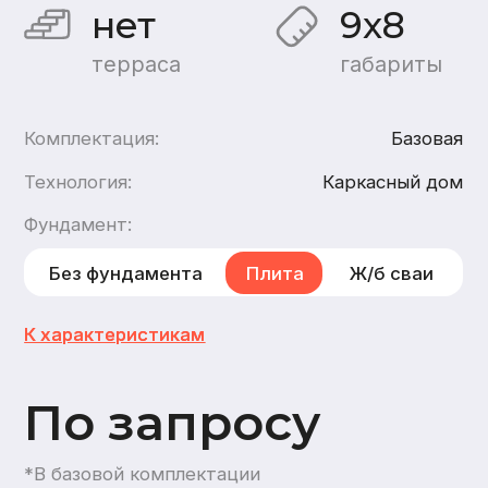
По запросу
*В базовой комплектации
Хочу такой дом
Хочу такой же дом из
бруса
,
из газобетона
2
этажа
2
санузла