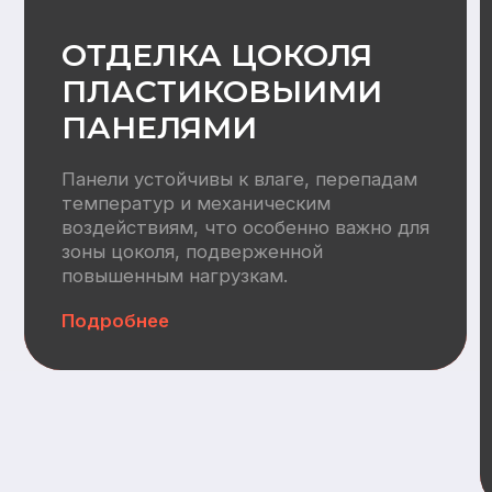
Водоснабжение:
Разводка труб ХВС/ГВС +
канализация, электрический
водонагреватель 100л
Отопление
Вентилляция:
Монтаж приточных клапанов,
воздуховодов, кровельных
вентвыводов
Автономная канализация:
СБО (Итал Био 4)