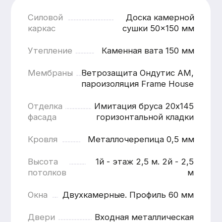
Наружная отделка
от 1200 ₽ / м.п.
Наружная отделк
Кровля
ОТДЕЛКА ЦОКОЛЯ
ЗАВОДСК
ПЛАСТИКОВЫИМИ
ПОКРАСК
ПАНЕЛЯМИ
(ГРУНТ + 
КРАСКИ)
Панели устойчивы к влаге, перепадам
температур и механическим
Современное и н
воздействиям, что особенно важно для
обеспечивающее 
зоны цоколя, подверженной
внешний вид и дл
повышенным нагрузкам.
службы отделки.В
окрашивания на о
Подробнее
условия позволяю
контролировать к
и добиться стаби
качества покрытия
Подробнее