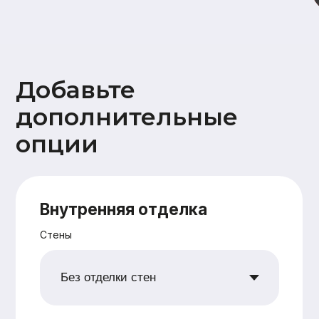
Дополнительно
Ветрозащита наружных стен
плитами Белтермо (Beltermo) 20мм
Утепление +50мм (дополнительное
перекрестное утепление наружных
стен 50 мм)
Поднятие высоты потолка на 10 см
Сетка от грызунов
Водосточная система
Снегозадержатели
Ваши данные
Имя
Номер телефона