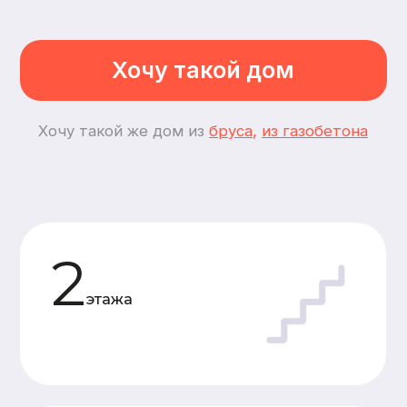
3
спальни
5
комнат
Планировки