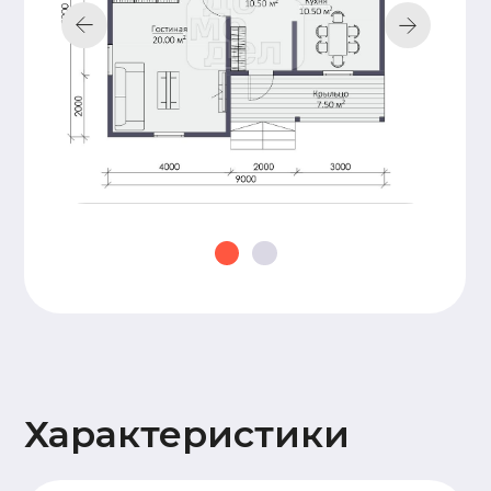
строительства
документации,
подготовка пятна
застройки,
технический
надзор
Добавьте
дополнительные
опции