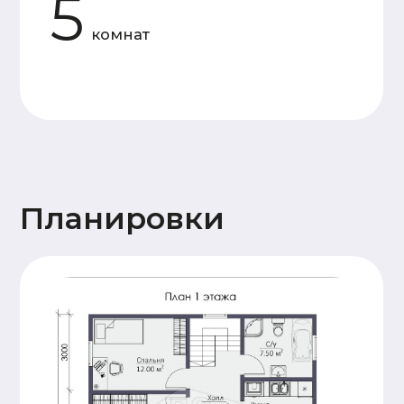
Силовой
Доска камерной
каркас
сушки 50×150 мм
Утепление
Каменная вата 150 мм
Мембраны
Ветрозащита Ондутис АМ,
пароизоляция Frame House
Отделка
Имитация бруса 20x145
фасада
горизонтальной кладки
Кровля
Металлочерепица 0,5 мм
Высота
1й - этаж 2,5 м. 2й - 2,5
потолков
м
Окна
Двухкамерные. Профиль 60 мм
Двери
Входная металлическая
Терраса
Террасная доска
28x145 (хвоя)
Прочее
Антисептирование
основания
Сопровождение
Пакет проектной