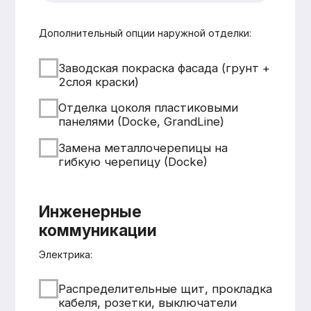
Смета составляется
бесплатно и без обязательств
Понятная структура
и детальная расшифровка
работ
Учёт всех нюансов объекта
Фиксированные цены после
согласования