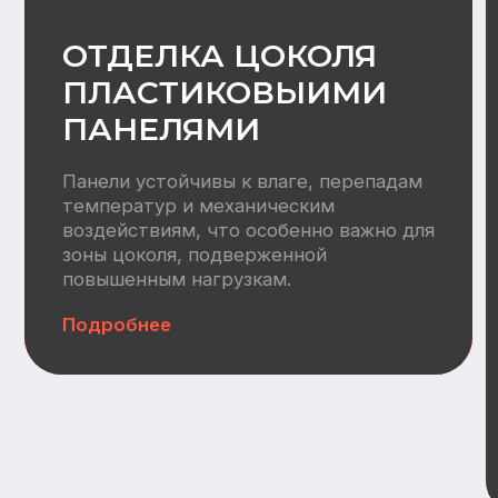
Водоснабжение:
Разводка труб ХВС/ГВС +
канализация, электрический
водонагреватель 100л
Отопление
Вентилляция:
Монтаж приточных клапанов,
воздуховодов, кровельных
вентвыводов
Автономная канализация:
СБО (Итал Био 4)