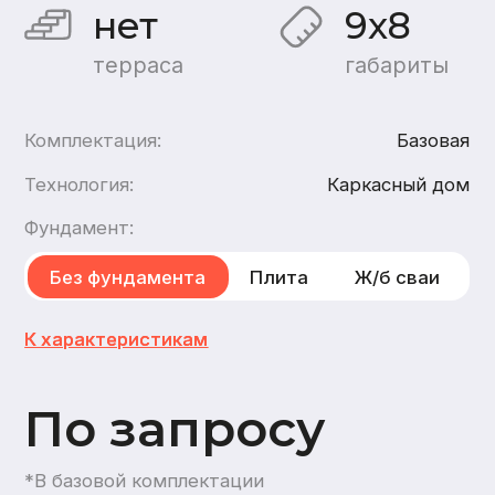
По запросу
*В базовой комплектации
Хочу такой дом
Хочу такой же дом из
бруса
,
из газобетона
2
этажа
2
санузла