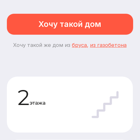
3
спальни
5
комнат
Планировки