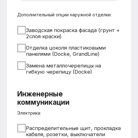
Смета составляется
бесплатно и без обязательств
Понятная структура
и детальная расшифровка
работ
Учёт всех нюансов объекта
Фиксированные цены после
согласования