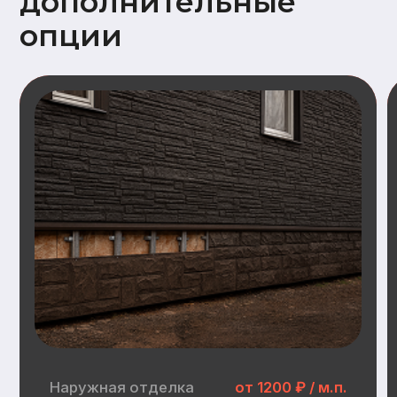
Наружная отделка
Замена имитации бруса
Дополнительный опции наружной отделки:
Заводская покраска фасада (грунт +
2слоя краски)
Отделка цоколя пластиковыми
панелями (Docke, GrandLine)
Замена металлочерепицы на
гибкую черепицу (Docke)
Инженерные
коммуникации
Электрика:
Распределительные щит, прокладка
кабеля, розетки, выключатели