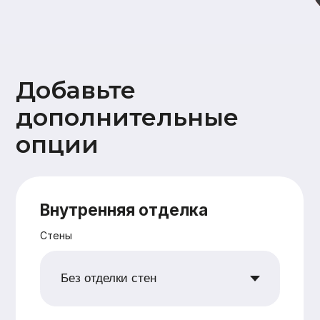
Дополнительно
Ветрозащита наружных стен
плитами Белтермо (Beltermo) 20мм
Утепление +50мм (дополнительное
перекрестное утепление наружных
стен 50 мм)
Поднятие высоты потолка на 10 см
Сетка от грызунов
Водосточная система
Снегозадержатели
Ваши данные
Имя
Номер телефона