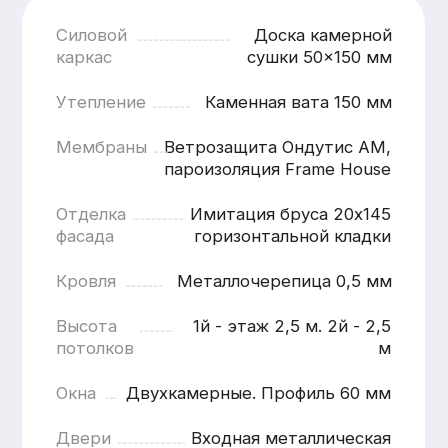
Наружная отделка
от 1200 ₽ / м.п.
Наружная отделк
Кровля
ОТДЕЛКА ЦОКОЛЯ
ЗАВОДСК
ПЛАСТИКОВЫИМИ
ПОКРАСК
ПАНЕЛЯМИ
(ГРУНТ + 
КРАСКИ)
Панели устойчивы к влаге, перепадам
температур и механическим
Современное и н
воздействиям, что особенно важно для
обеспечивающее 
зоны цоколя, подверженной
внешний вид и дл
повышенным нагрузкам.
службы отделки.В
окрашивания на о
Подробнее
условия позволяю
контролировать к
и добиться стаби
качества покрытия
Подробнее