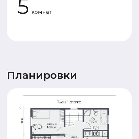
Силовой
Доска камерной
каркас
сушки 50×150 мм
Утепление
Каменная вата 150 мм
Мембраны
Ветрозащита Ондутис АМ,
пароизоляция Frame House
Отделка
Имитация бруса 20x145
фасада
горизонтальной кладки
Кровля
Металлочерепица 0,5 мм
Высота
1й - этаж 2,5 м. 2й - 2,5
потолков
м
Окна
Двухкамерные. Профиль 60 мм
Двери
Входная металлическая
Терраса
Террасная доска
28x145 (хвоя)
Прочее
Антисептирование
основания
Сопровождение
Пакет проектной