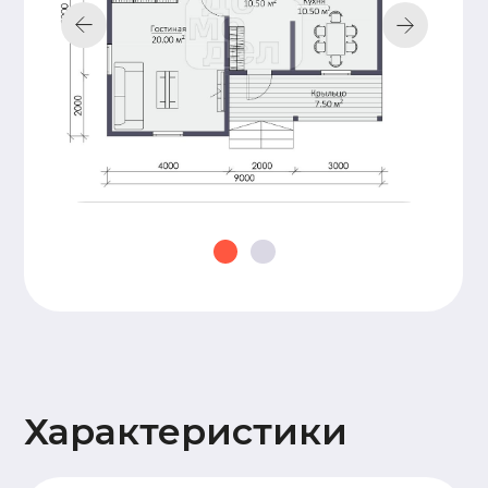
строительства
документации,
подготовка пятна
застройки,
технический
надзор
Добавьте
дополнительные
опции